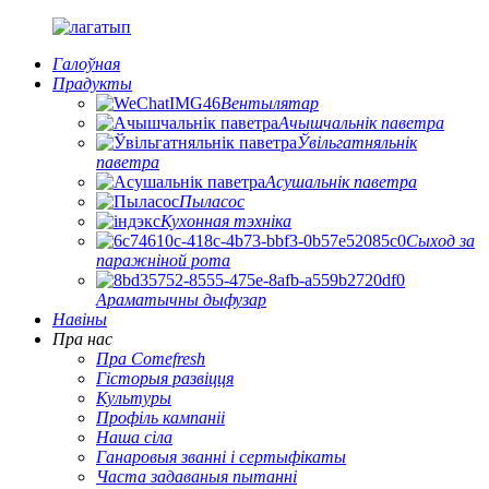
Галоўная
Прадукты
Вентылятар
Ачышчальнік паветра
Ўвільгатняльнік
паветра
Асушальнік паветра
Пыласос
Кухонная тэхніка
Сыход за
паражніной рота
Араматычны дыфузар
Навіны
Пра нас
Пра Comefresh
Гісторыя развіцця
Культуры
Профіль кампаніі
Наша сіла
Ганаровыя званні і сертыфікаты
Часта задаваныя пытанні