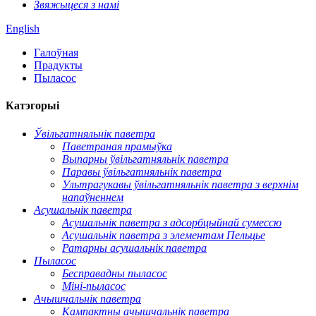
Звяжыцеся з намі
English
Галоўная
Прадукты
Пыласос
Катэгорыі
Ўвільгатняльнік паветра
Паветраная прамыўка
Выпарны ўвільгатняльнік паветра
Паравы ўвільгатняльнік паветра
Ультрагукавы ўвільгатняльнік паветра з верхнім
напаўненнем
Асушальнік паветра
Асушальнік паветра з адсорбцыйнай сумессю
Асушальнік паветра з элементам Пельцье
Ратарны асушальнік паветра
Пыласос
Бесправадны пыласос
Міні-пыласос
Ачышчальнік паветра
Кампактны ачышчальнік паветра