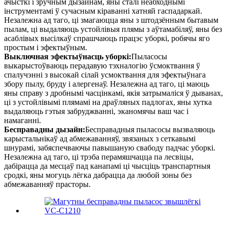
ачысткі і зручным дызайнам, яны сталі неабходнымі
інструментамі ў сучасным кіраванні хатняй гаспадаркай.
Незалежна ад таго, ці змагаюцца яны з штодзённым бытавым
пылам, ці выдаляюць устойлівыя плямы з аўтамабіляў, яны без
асаблівых высілкаў спрашчаюць працэс уборкі, робячы яго
простым і эфектыўным.
Выключная эфектыўнасць уборкі:
Пыласосы
выкарыстоўваюць перадавую тэхналогію ўсмоктвання ў
спалучэнні з высокай сілай усмоктвання для эфектыўнага
збору пылу, бруду і алергенаў. Незалежна ад таго, ці маюць
яны справу з дробнымі часцінкамі, якія затрымаліся ў дыванах,
ці з устойлівымі плямамі на драўляных падлогах, яны хутка
выдаляюць гэтыя забруджванні, эканомячы ваш час і
намаганні.
Бесправадны дызайн:
Бесправадныя пыласосы вызваляюць
карыстальнікаў ад абмежаванняў, звязаных з сеткавымі
шнурамі, забяспечваючы павышаную свабоду падчас уборкі.
Незалежна ад таго, ці трэба перамяшчацца па лесвіцы,
дабірацца да месцаў пад канапамі ці чысціць транспартныя
сродкі, яны могуць лёгка дабрацца да любой зоны без
абмежаванняў прасторы.