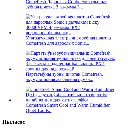
Comefresh Дарослыя Сонік Электрычная
зубная шчотка 3 рэжымы 3...
Ультрагукавая электрычная зубная шчотка
Comefresh для дарослых Sonic...
Партатыўны зубны шчотак Comefresh,
акумулятарная жавальная гумка...
Comefresh Smart Cool and Warm Humidifier
Quiet Top F...
Пыласос