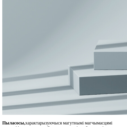
Пыласосы,
характарызуючыся магутнымі магчымасцямі