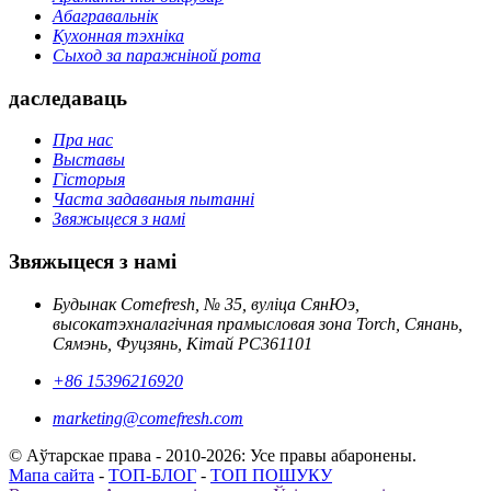
Абагравальнік
Кухонная тэхніка
Сыход за паражніной рота
даследаваць
Пра нас
Выставы
Гісторыя
Часта задаваныя пытанні
Звяжыцеся з намі
Звяжыцеся з намі
Будынак Comefresh, № 35, вуліца СянЮэ,
высокатэхналагічная прамысловая зона Torch, Сянань,
Сямэнь, Фуцзянь, Кітай PC361101
+86 15396216920
marketing@comefresh.com
© Аўтарскае права - 2010-2026: Усе правы абаронены.
Мапа сайта
-
ТОП-БЛОГ
-
ТОП ПОШУКУ