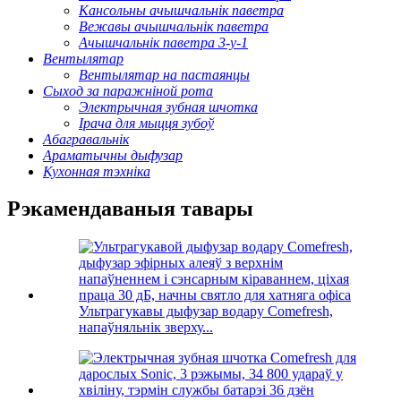
Кансольны ачышчальнік паветра
Вежавы ачышчальнік паветра
Ачышчальнік паветра 3-у-1
Вентылятар
Вентылятар на пастаянцы
Сыход за паражніной рота
Электрычная зубная шчотка
Ірача для мыцця зубоў
Абагравальнік
Араматычны дыфузар
Кухонная тэхніка
Рэкамендаваныя тавары
Ультрагукавы дыфузар водару Comefresh,
напаўняльнік зверху...