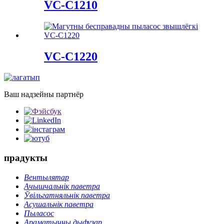
VC-C1210
VC-C1220
Ваш надзейны партнёр
прадукты
Вентылятар
Ачышчальнік паветра
Ўвільгатняльнік паветра
Асушальнік паветра
Пыласос
Араматычны дыфузар