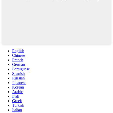
English
Chinese
French
German
Portuguese
Spanish
Russian
Japanese
Korean
Arabic
Irish
Greek
Turkish
Italian