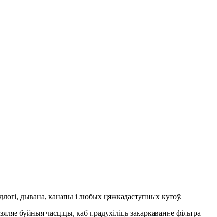
длогі, дывана, канапы і любых цяжкадаступных кутоў.
яляе буйныя часціцы, каб прадухіліць закаркаванне фільтра