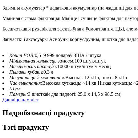
Здымны акумулятар * дадатковы акумулятар (па жаданні) для п
Мыйная сістэма фільтрацыі Мыйце і сушыце фільтры для паўто
Бесшчоткавы рухавік для эфектыўнага ўсмоктвання. Ціхі, але ма
Запчасткі і аксэсуары Асноўны корпус/ручны, шчотка для падлог
Кошт FOB:
0,5–9 999 долараў ЗША / штука
Мінімальная колькасць замовы:
100 штук/штук
Магчымасць пастаўкі:
10000 штук/штук у месяц
Пылавы кубак:
≥0,3 л
Магутнасць ўсмоктвання:
Высокі - 12 кПа, нізкі - 8 кПа
Час выканання:
Высокая хуткасць: ~14 хв Нізкая хуткасць: ~
Шум:
Памеры:
З шчоткай для падлогі: 25,0 x 14,5 x 98,5 см)
Дашліце нам ліст
Падрабязнасці прадукту
Тэгі прадукту