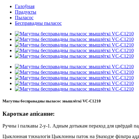
Галоўная
Прадукты
Пыласос
Бесправадны пыласос
Магутны бесправадны пыласос звышлёгкі VC-C1210
Кароткае апісанне:
Ручны і палкавы 2-у-1. Адным дотыкам пераход для цвёрдай па
Цыклонная тэхналогія Цыклонны паток на ўваходзе фільтра аддз