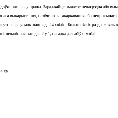
адоўжанага часу працы. Зараджайце пыласос непасрэдна або выміц
рнага выкарыстання, пазбягаючы закаркавання або непрыемнага 
гутны час усмоктвання да 24 хвілін. Больш ніякіх раздражняльны
і, шчылінная насадка 2 у 1, насадка для абіўкі мэблі
24 хв