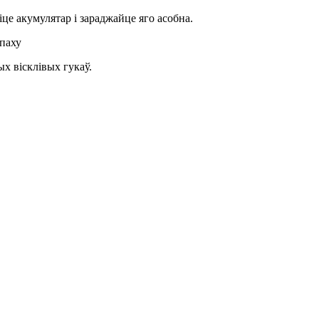
е акумулятар і зараджайце яго асобна.
паху
х вісклівых гукаў.