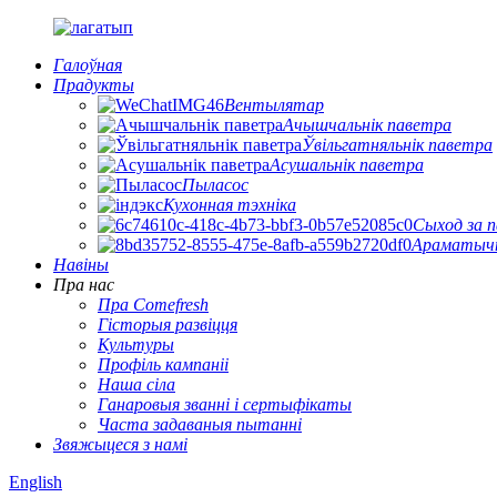
Галоўная
Прадукты
Вентылятар
Ачышчальнік паветра
Ўвільгатняльнік паветра
Асушальнік паветра
Пыласос
Кухонная тэхніка
Сыход за 
Араматыч
Навіны
Пра нас
Пра Comefresh
Гісторыя развіцця
Культуры
Профіль кампаніі
Наша сіла
Ганаровыя званні і сертыфікаты
Часта задаваныя пытанні
Звяжыцеся з намі
English