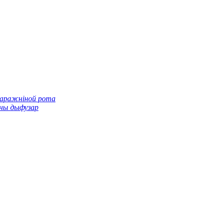
паражніной рота
ны дыфузар