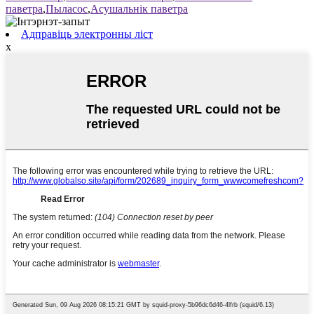
паветра
,
Пыласос
,
Асушальнік паветра
Адправіць электронны ліст
x