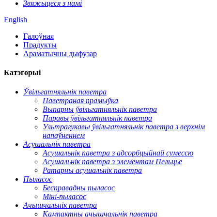
Звяжыцеся з намі
English
Галоўная
Прадукты
Араматычны дыфузар
Катэгорыі
Ўвільгатняльнік паветра
Паветраная прамыўка
Выпарны ўвільгатняльнік паветра
Паравы ўвільгатняльнік паветра
Ультрагукавы ўвільгатняльнік паветра з верхнім
напаўненнем
Асушальнік паветра
Асушальнік паветра з адсорбцыйнай сумессю
Асушальнік паветра з элементам Пельцье
Ратарны асушальнік паветра
Пыласос
Бесправадны пыласос
Міні-пыласос
Ачышчальнік паветра
Кампактны ачышчальнік паветра