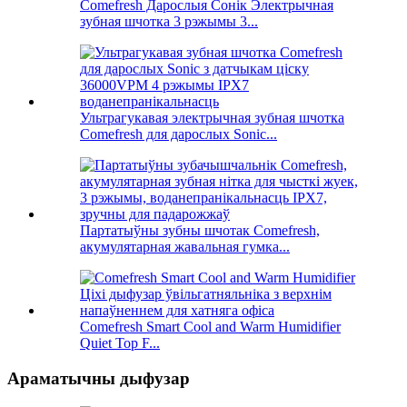
Comefresh Дарослыя Сонік Электрычная
зубная шчотка 3 рэжымы 3...
Ультрагукавая электрычная зубная шчотка
Comefresh для дарослых Sonic...
Партатыўны зубны шчотак Comefresh,
акумулятарная жавальная гумка...
Comefresh Smart Cool and Warm Humidifier
Quiet Top F...
Араматычны дыфузар