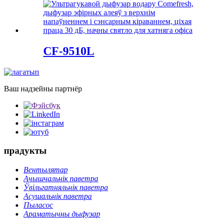
CF-9510L
Ваш надзейны партнёр
прадукты
Вентылятар
Ачышчальнік паветра
Ўвільгатняльнік паветра
Асушальнік паветра
Пыласос
Араматычны дыфузар