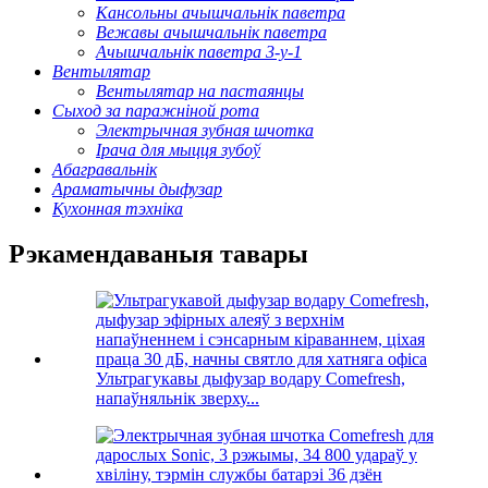
Кансольны ачышчальнік паветра
Вежавы ачышчальнік паветра
Ачышчальнік паветра 3-у-1
Вентылятар
Вентылятар на пастаянцы
Сыход за паражніной рота
Электрычная зубная шчотка
Ірача для мыцця зубоў
Абагравальнік
Араматычны дыфузар
Кухонная тэхніка
Рэкамендаваныя тавары
Ультрагукавы дыфузар водару Comefresh,
напаўняльнік зверху...