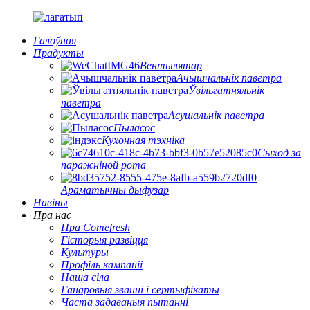
Галоўная
Прадукты
Вентылятар
Ачышчальнік паветра
Ўвільгатняльнік
паветра
Асушальнік паветра
Пыласос
Кухонная тэхніка
Сыход за
паражніной рота
Араматычны дыфузар
Навіны
Пра нас
Пра Comefresh
Гісторыя развіцця
Культуры
Профіль кампаніі
Наша сіла
Ганаровыя званні і сертыфікаты
Часта задаваныя пытанні