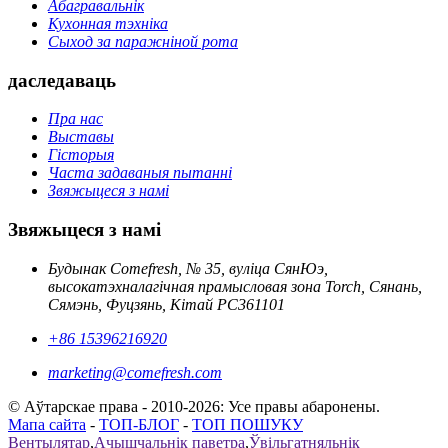
Абагравальнік
Кухонная тэхніка
Сыход за паражніной рота
даследаваць
Пра нас
Выставы
Гісторыя
Часта задаваныя пытанні
Звяжыцеся з намі
Звяжыцеся з намі
Будынак Comefresh, № 35, вуліца СянЮэ,
высокатэхналагічная прамысловая зона Torch, Сянань,
Сямэнь, Фуцзянь, Кітай PC361101
+86 15396216920
marketing@comefresh.com
© Аўтарскае права - 2010-2026: Усе правы абаронены.
Мапа сайта
-
ТОП-БЛОГ
-
ТОП ПОШУКУ
Вентылятар
,
Ачышчальнік паветра
,
Ўвільгатняльнік