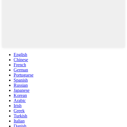
English
Chinese
French
German
Portuguese
Spanish
Russian
Japanese
Korean
Arabic
Irish
Greek
Turkish
Italian
Danish