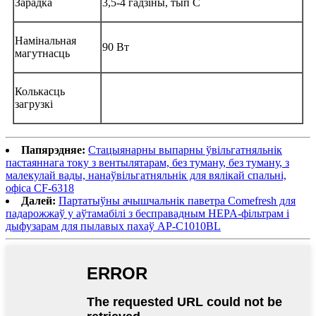
Зарадка
3,5-4 гадзіны, тып C
Намінальная
90 Вт
магутнасць
Колькасць
загрузкі
Папярэдняе:
Стацыянарны выпарны ўвільгатняльнік
пастаяннага току з вентылятарам, без туману, без туману, з
малекулай вады, нанаўвільгатняльнік для вялікай спальні,
офіса CF-6318
Далей:
Партатыўны ачышчальнік паветра Comefresh для
падарожжаў у аўтамабілі з бесправадным HEPA-фільтрам і
дыфузарам для пылавых пахаў AP-C1010BL