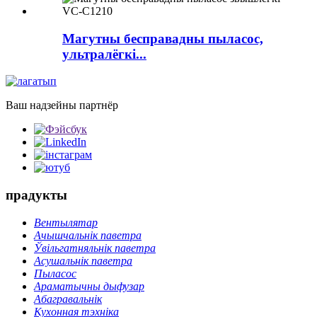
Магутны бесправадны пыласос,
ультралёгкі...
Ваш надзейны партнёр
прадукты
Вентылятар
Ачышчальнік паветра
Ўвільгатняльнік паветра
Асушальнік паветра
Пыласос
Араматычны дыфузар
Абагравальнік
Кухонная тэхніка