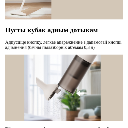
Пусты кубак адным дотыкам
Адпусціце кнопку, лёгкае апаражненне з дапамогай кнопкі
адчынення (бачны пылазборнік аб'ёмам 0,3 л)