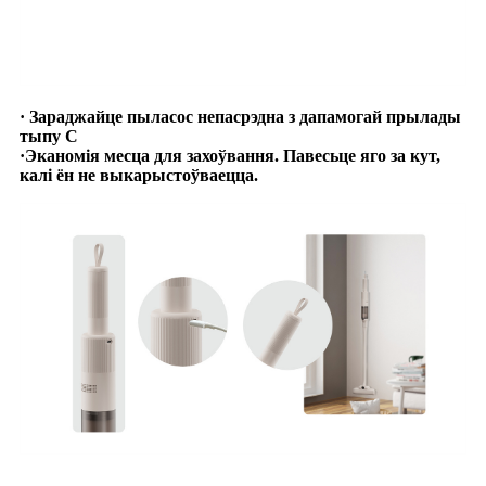
· Зараджайце пыласос непасрэдна з дапамогай прылады
тыпу C
·Эканомія месца для захоўвання. Павесьце яго за кут,
калі ён не выкарыстоўваецца.