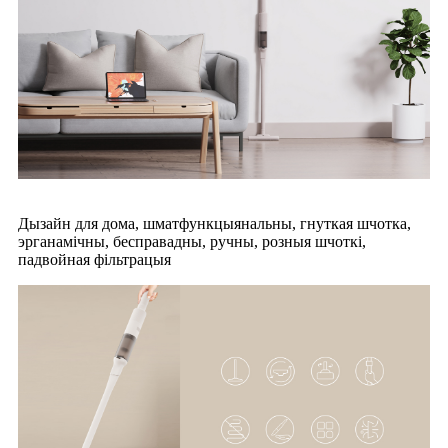
Дызайн для дома, шматфункцыянальны, гнуткая шчотка,
эрганамічны, бесправадны, ручны, розныя шчоткі,
падвойная фільтрацыя