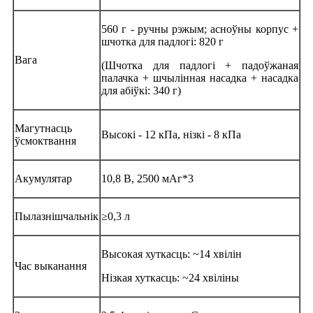
560 г - ручны рэжым; асноўны корпус +
шчотка для падлогі: 820 г
Вага
(Шчотка для падлогі + падоўжаная
палачка + шчылінная насадка + насадка
для абіўкі: 340 г)
Магутнасць
Высокі - 12 кПа, нізкі - 8 кПа
ўсмоктвання
Акумулятар
10,8 В, 2500 мАг*3
Пылазнішчальнік
≥0,3 л
Высокая хуткасць: ~14 хвілін
Час выканання
Нізкая хуткасць: ~24 хвіліны