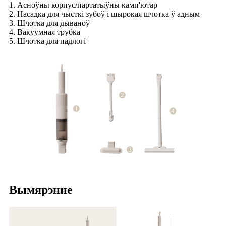
1. Асноўны корпус/партатыўны камп'ютар
2. Насадка для чысткі зубоў і шырокая шчотка ў адным
3. Шчотка для дываноў
4. Вакуумная трубка
5. Шчотка для падлогі
Вымярэнне