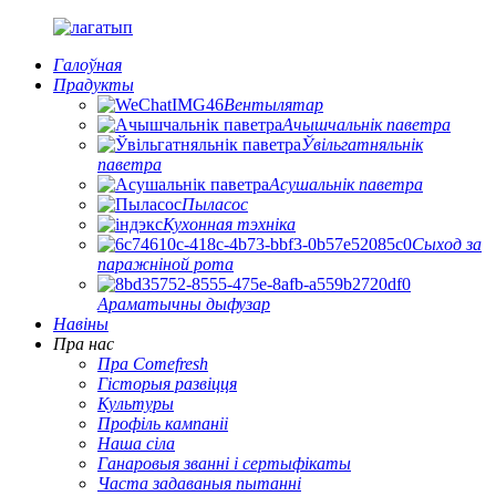
Галоўная
Прадукты
Вентылятар
Ачышчальнік паветра
Ўвільгатняльнік
паветра
Асушальнік паветра
Пыласос
Кухонная тэхніка
Сыход за
паражніной рота
Араматычны дыфузар
Навіны
Пра нас
Пра Comefresh
Гісторыя развіцця
Культуры
Профіль кампаніі
Наша сіла
Ганаровыя званні і сертыфікаты
Часта задаваныя пытанні