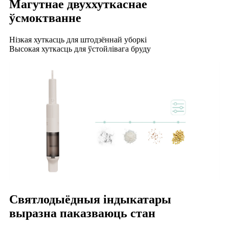
Магутнае двуххуткаснае
ўсмоктванне
Нізкая хуткасць для штодзённай уборкі
Высокая хуткасць для ўстойлівага бруду
Святлодыёдныя індыкатары
выразна паказваюць стан