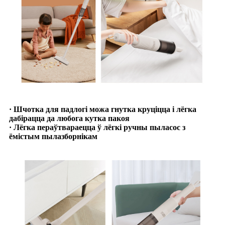
· Шчотка для падлогі можа гнутка круціцца і лёгка
дабірацца да любога кутка пакоя
· Лёгка пераўтвараецца ў лёгкі ручны пыласос з
ёмістым пылазборнікам