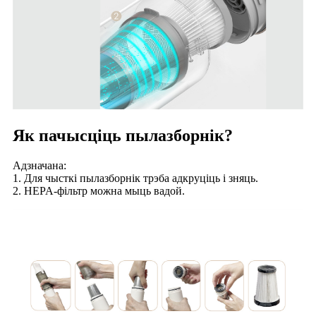
Як пачысціць пылазборнік?
Адзначана:
1. Для чысткі пылазборнік трэба адкруціць і зняць.
2. HEPA-фільтр можна мыць вадой.