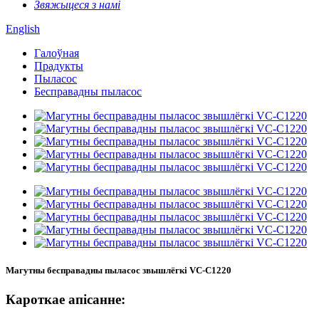
Звяжыцеся з намі
English
Галоўная
Прадукты
Пыласос
Бесправадны пыласос
Магутны бесправадны пыласос звышлёгкі VC-C1220
Кароткае апісанне: