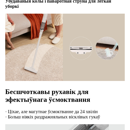
Убудаваныя колы і паваротная струна для лёгкай
уборкі
Бесшчоткавы рухавік для
эфектыўнага ўсмоктвання
· Ціхае, але магутнае ўсмоктванне да 24 хвілін
· Больш ніякіх раздражняльных вісклівых гукаў