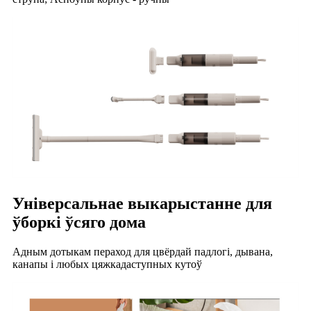
Універсальнае выкарыстанне для
ўборкі ўсяго дома
Адным дотыкам пераход для цвёрдай падлогі, дывана,
канапы і любых цяжкадаступных кутоў