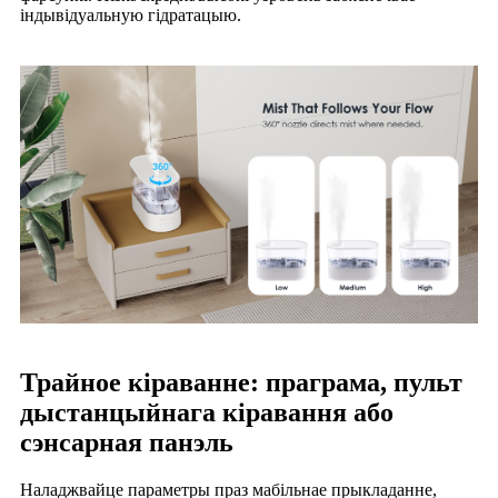
індывідуальную гідратацыю.
Трайное кіраванне: праграма, пульт
дыстанцыйнага кіравання або
сэнсарная панэль
Наладжвайце параметры праз мабільнае прыкладанне,