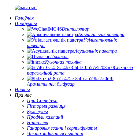
Галоўная
Прадукты
Вентылятар
Ачышчальнік паветра
Ўвільгатняльнік
паветра
Асушальнік паветра
Пыласос
Кухонная тэхніка
Сыход за
паражніной рота
Араматычны дыфузар
Навіны
Пра нас
Пра Comefresh
Гісторыя развіцця
Культуры
Профіль кампаніі
Наша сіла
Ганаровыя званні і сертыфікаты
Часта задаваныя пытанні