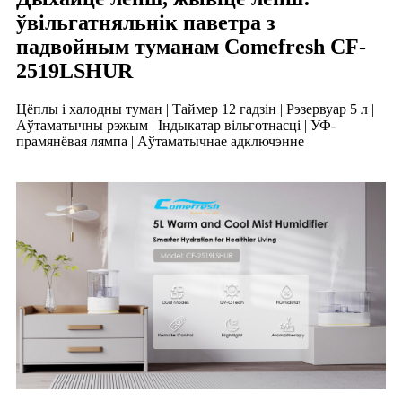
ўвільгатняльнік паветра з
падвойным туманам Comefresh CF-
2519LSHUR
Цёплы і халодны туман | Таймер 12 гадзін | Рэзервуар 5 л |
Аўтаматычны рэжым | Індыкатар вільготнасці | УФ-
прамянёвая лямпа | Аўтаматычнае адключэнне