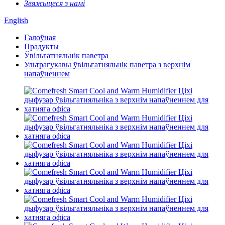
Звяжыцеся з намі
English
Галоўная
Прадукты
Ўвільгатняльнік паветра
Ультрагукавы ўвільгатняльнік паветра з верхнім
напаўненнем