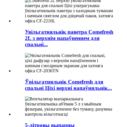
Увільгатняльнік паветра Comefresh
2L з верхнім напаўненнем для
спальні...
Ўвільгатняльнік Comefresh для
спальні Ціхі верхні напаўняльнік...
5-літровы выпарны