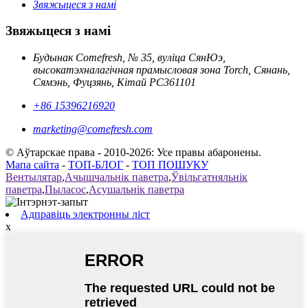
Звяжыцеся з намі
Звяжыцеся з намі
Будынак Comefresh, № 35, вуліца СянЮэ,
высокатэхналагічная прамысловая зона Torch, Сянань,
Сямэнь, Фуцзянь, Кітай PC361101
+86 15396216920
marketing@comefresh.com
© Аўтарскае права - 2010-2026: Усе правы абаронены.
Мапа сайта
-
ТОП-БЛОГ
-
ТОП ПОШУКУ
Вентылятар
,
Ачышчальнік паветра
,
Ўвільгатняльнік
паветра
,
Пыласос
,
Асушальнік паветра
Адправіць электронны ліст
x