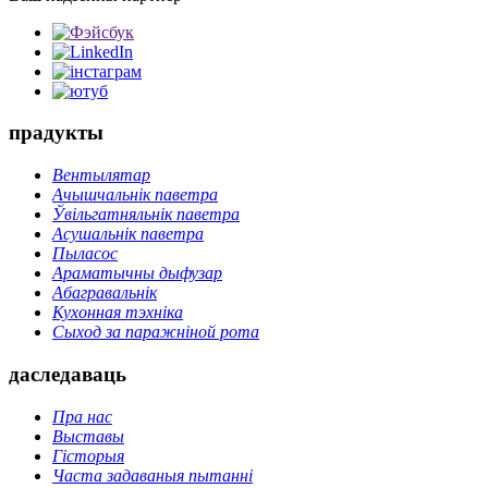
прадукты
Вентылятар
Ачышчальнік паветра
Ўвільгатняльнік паветра
Асушальнік паветра
Пыласос
Араматычны дыфузар
Абагравальнік
Кухонная тэхніка
Сыход за паражніной рота
даследаваць
Пра нас
Выставы
Гісторыя
Часта задаваныя пытанні