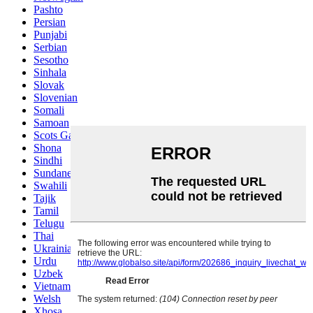
Pashto
Persian
Punjabi
Serbian
Sesotho
Sinhala
Slovak
Slovenian
Somali
Samoan
Scots Gaelic
Shona
Sindhi
Sundanese
Swahili
Tajik
Tamil
Telugu
Thai
Ukrainian
Urdu
Uzbek
Vietnamese
Welsh
Xhosa