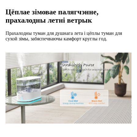
Цёплае зімовае палягчэнне,
прахалодны летні ветрык
Прахалодны туман для душнага лета і цёплы туман для
сухой зімы, забяспечваючы камфорт круглы год.