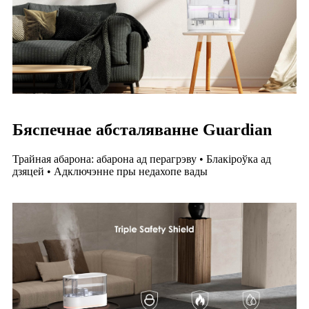
Бяспечнае абсталяванне Guardian
Трайная абарона: абарона ад перагрэву • Блакіроўка ад
дзяцей • Адключэнне пры недахопе вады