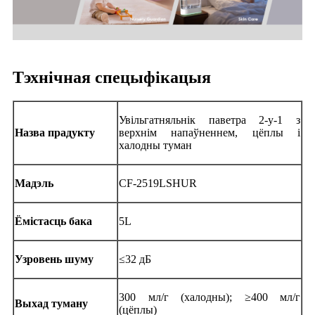
Тэхнічная спецыфікацыя
Увільгатняльнік паветра 2-у-1 з
Назва прадукту
верхнім напаўненнем, цёплы і
халодны туман
Мадэль
CF-2519LSHUR
Ёмістасць бака
5L
Узровень шуму
≤32 дБ
300 мл/г (халодны); ≥400 мл/г
Выхад туману
(цёплы)