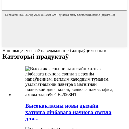
Напішыце тут сваё паведамленне і адпраўце яго нам
Катэгорыі прадуктаў
Высокакласны новы дызайн
хатняга лічбавага начнога святла
для...