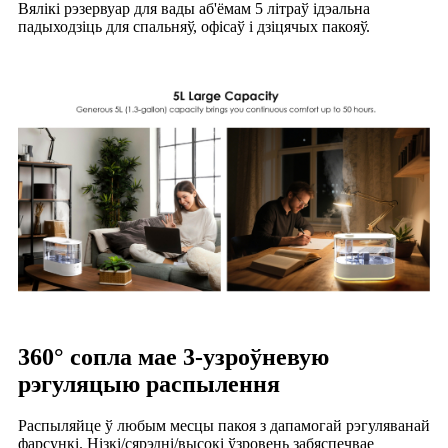
Вялікі рэзервуар для вады аб'ёмам 5 літраў ідэальна
падыходзіць для спальняў, офісаў і дзіцячых пакояў.
360° сопла мае 3-узроўневую
рэгуляцыю распылення
Распыляйце ў любым месцы пакоя з дапамогай рэгуляванай
фарсункі. Нізкі/сярэдні/высокі ўзровень забяспечвае