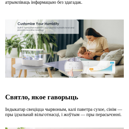
атрымліваць інфармацыю без здагадак.
Святло, якое гаворыць
Індыкатар свеціцца чырвоным, калі паветра сухое, сінім —
пры ідэальнай вільготнасці, і жоўтым — пры перасычэнні.