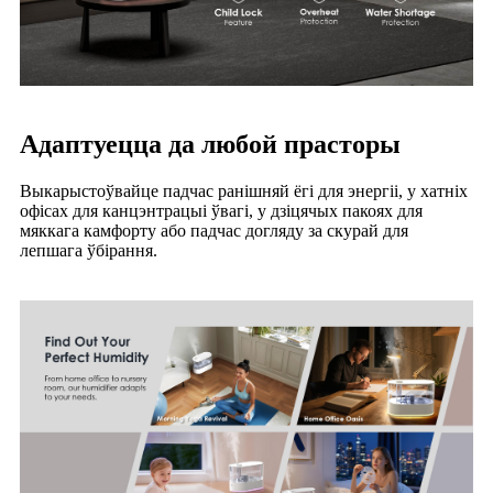
Адаптуецца да любой прасторы
Выкарыстоўвайце падчас ранішняй ёгі для энергіі, у хатніх
офісах для канцэнтрацыі ўвагі, у дзіцячых пакоях для
мяккага камфорту або падчас догляду за скурай для
лепшага ўбірання.