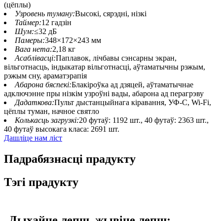
(цёплы)
Узровень туману:
Высокі, сярэдні, нізкі
Таймер:
12 гадзін
Шум:
≤32 дБ
Памеры:
348×172×243 мм
Вага нета:
2,18 кг
Асаблівасці:
Паплавок, лічбавы сэнсарны экран,
вільготнасць, індыкатар вільготнасці, аўтаматычны рэжым,
рэжым сну, араматэрапія
Абарона бяспекі:
Блакіроўка ад дзяцей, аўтаматычнае
адключэнне пры нізкім узроўні вады, абарона ад перагрэву
Дадаткова:
Пульт дыстанцыйнага кіравання, УФ-C, Wi-Fi,
цёплы туман, начное святло
Колькасць загрузкі:
20 футаў: 1192 шт., 40 футаў: 2363 шт.,
40 футаў высокага класа: 2691 шт.
Дашліце нам ліст
Падрабязнасці прадукту
Тэгі прадукту
Дыхайце лепш, жывіце лепш: