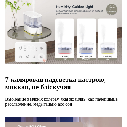
7-каляровая падсветка настрою,
мяккая, не бліскучая
Выбірайце з мяккіх колераў, якія зіхацяць, каб палепшыць
расслабленне, медытацыю або сон.