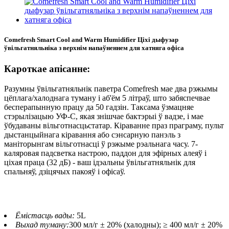
Comefresh Smart Cool and Warm Humidifier Ціхі дыфузар
ўвільгатняльніка з верхнім напаўненнем для хатняга офіса
Кароткае апісанне:
Разумны ўвільгатняльнік паветра Comefresh мае два рэжымы
цёплага/халоднага туману і аб'ём 5 літраў, што забяспечвае
бесперапынную працу да 50 гадзін. Таксама ўзмацняе
стэрылізацыю УФ-С, якая знішчае бактэрыі ў вадзе, і мае
ўбудаваны вільготнасцьстатар. Кіраванне праз праграму, пульт
дыстанцыйнага кіравання або сэнсарную панэль з
маніторынгам вільготнасці ў рэжыме рэальнага часу. 7-
каляровая падсветка настрою, паддон для эфірных алеяў і
ціхая праца (32 дБ) - ваш ідэальны ўвільгатняльнік для
спальняў, дзіцячых пакояў і офісаў.
Ёмістасць вады:
5L
Выхад туману:
300 мл/г ± 20% (халодны); ≥ 400 мл/г ± 20%