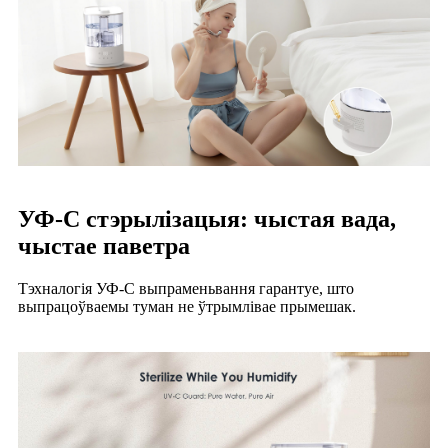
УФ-С стэрылізацыя: чыстая вада,
чыстае паветра
Тэхналогія УФ-С выпраменьвання гарантуе, што
выпрацоўваемы туман не ўтрымлівае прымешак.