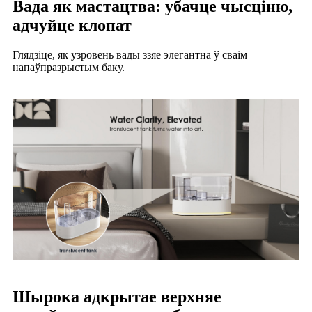
Вада як мастацтва: убачце чысціню,
адчуйце клопат
Глядзіце, як узровень вады ззяе элегантна ў сваім
напаўпразрыстым баку.
Шырока адкрытае верхняе