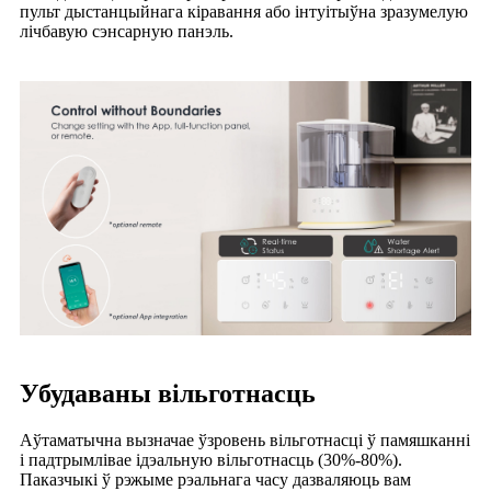
пульт дыстанцыйнага кіравання або інтуітыўна зразумелую
лічбавую сэнсарную панэль.
Убудаваны вільготнасць
Аўтаматычна вызначае ўзровень вільготнасці ў памяшканні
і падтрымлівае ідэальную вільготнасць (30%-80%).
Паказчыкі ў рэжыме рэальнага часу дазваляюць вам