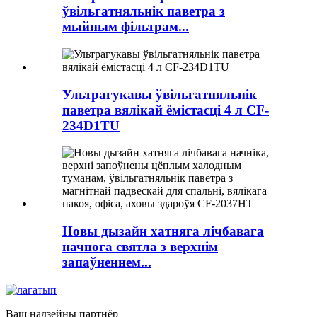
ўвільгатняльнік паветра з
мыйным фільтрам...
Ультрагукавы ўвільгатняльнік
паветра вялікай ёмістасці 4 л CF-
234D1TU
Новы дызайн хатняга лічбавага
начнога святла з верхнім
запаўненнем...
Ваш надзейны партнёр