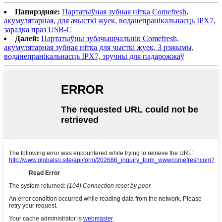
Папярэдняе:
Партатыўная зубная нітка Comefresh,
акумулятарная, для ачысткі жуек, воданепранікальнасць IPX7,
зарадка праз USB-C
Далей:
Партатыўны зубачышчальнік Comefresh,
акумулятарная зубная нітка для чысткі жуек, 3 рэжымы,
воданепранікальнасць IPX7, зручны для падарожжаў