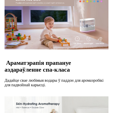
Араматэрапія прапануе
аздараўленне спа-класа
Дадайце свае любімыя водары ў паддон для аромаэробікі
для падвойнай карысці.