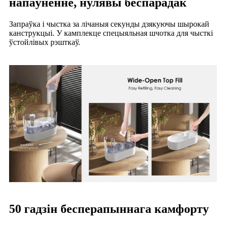
напаўненне, нулявы беспарадак
Запраўка і чыстка за лічаныя секунды дзякуючы шырокай
канструкцыі. У камплекце спецыяльная шчотка для чысткі
ўстойлівых рэшткаў.
50 гадзін бесперапыннага камфорту