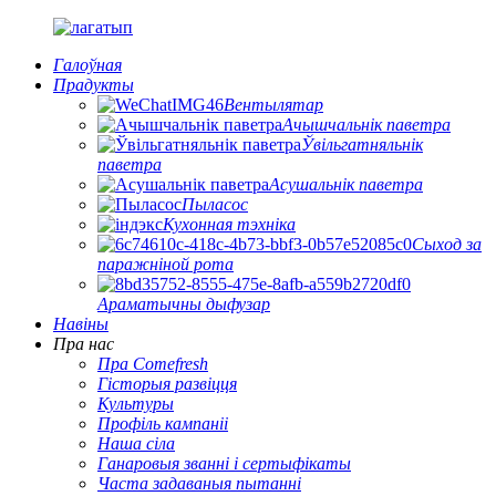
Галоўная
Прадукты
Вентылятар
Ачышчальнік паветра
Ўвільгатняльнік
паветра
Асушальнік паветра
Пыласос
Кухонная тэхніка
Сыход за
паражніной рота
Араматычны дыфузар
Навіны
Пра нас
Пра Comefresh
Гісторыя развіцця
Культуры
Профіль кампаніі
Наша сіла
Ганаровыя званні і сертыфікаты
Часта задаваныя пытанні