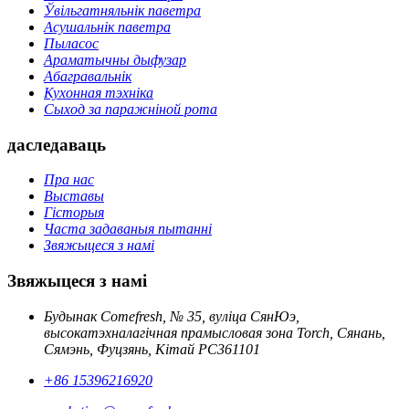
Ўвільгатняльнік паветра
Асушальнік паветра
Пыласос
Араматычны дыфузар
Абагравальнік
Кухонная тэхніка
Сыход за паражніной рота
даследаваць
Пра нас
Выставы
Гісторыя
Часта задаваныя пытанні
Звяжыцеся з намі
Звяжыцеся з намі
Будынак Comefresh, № 35, вуліца СянЮэ,
высокатэхналагічная прамысловая зона Torch, Сянань,
Сямэнь, Фуцзянь, Кітай PC361101
+86 15396216920