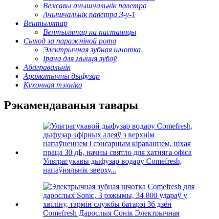
Вежавы ачышчальнік паветра
Ачышчальнік паветра 3-у-1
Вентылятар
Вентылятар на пастаянцы
Сыход за паражніной рота
Электрычная зубная шчотка
Ірача для мыцця зубоў
Абагравальнік
Араматычны дыфузар
Кухонная тэхніка
Рэкамендаваныя тавары
Ультрагукавы дыфузар водару Comefresh,
напаўняльнік зверху...
Comefresh Дарослыя Сонік Электрычная