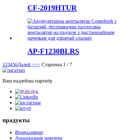
CF-2019HTUR
AP-F1230BLRS
1
2
3
4
5
6
Далей >
>>
Старонка 1 / 7
Ваш надзейны партнёр
прадукты
Вентылятар
Ачышчальнік паветра