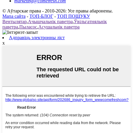
marketing@comefresh.com
© Аўтарскае права - 2010-2026: Усе правы абаронены.
Мапа сайта
-
ТОП-БЛОГ
-
ТОП ПОШУКУ
Вентылятар
,
Ачышчальнік паветра
,
Ўвільгатняльнік
паветра
,
Пыласос
,
Асушальнік паветра
Адправіць электронны ліст
x