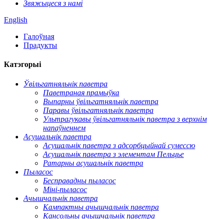
Звяжыцеся з намі
English
Галоўная
Прадукты
Катэгорыі
Ўвільгатняльнік паветра
Паветраная прамыўка
Выпарны ўвільгатняльнік паветра
Паравы ўвільгатняльнік паветра
Ультрагукавы ўвільгатняльнік паветра з верхнім
напаўненнем
Асушальнік паветра
Асушальнік паветра з адсорбцыйнай сумессю
Асушальнік паветра з элементам Пельцье
Ратарны асушальнік паветра
Пыласос
Бесправадны пыласос
Міні-пыласос
Ачышчальнік паветра
Кампактны ачышчальнік паветра
Кансольны ачышчальнік паветра