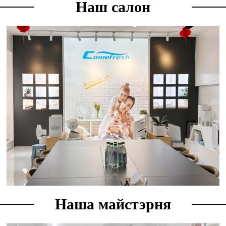
Наш салон
Наша майстэрня