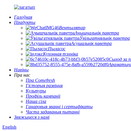
Галоўная
Прадукты
Вентылятар
Ачышчальнік паветра
Ўвільгатняльнік паветра
Асушальнік паветра
Пыласос
Кухонная тэхніка
Сыход за 
Араматыч
Навіны
Пра нас
Пра Comefresh
Гісторыя развіцця
Культуры
Профіль кампаніі
Наша сіла
Ганаровыя званні і сертыфікаты
Часта задаваныя пытанні
Звяжыцеся з намі
English