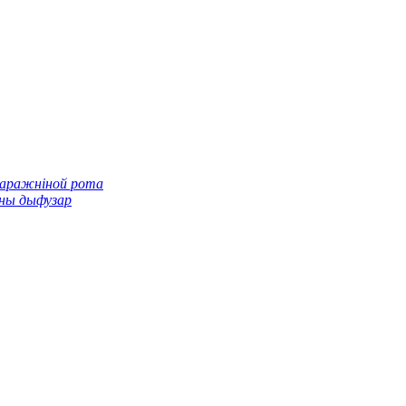
паражніной рота
ны дыфузар