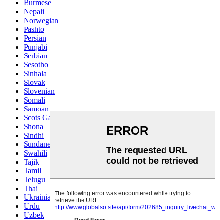
Burmese
Nepali
Norwegian
Pashto
Persian
Punjabi
Serbian
Sesotho
Sinhala
Slovak
Slovenian
Somali
Samoan
Scots Gaelic
Shona
Sindhi
Sundanese
Swahili
Tajik
Tamil
Telugu
Thai
Ukrainian
Urdu
Uzbek