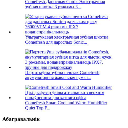
Comefresh Дарослыя Сонік Электрычная
зубная шчотка 3 рэжымы 3...
Ультрагукавая электрычная зубная шчотка
Comefresh для дарослых Sonic...
Партатыўны зубны шчотак Comefresh,
акумулятарная жавальная гумка...
Comefresh Smart Cool and Warm Humidifier
Quiet Top F...
Абагравальнік