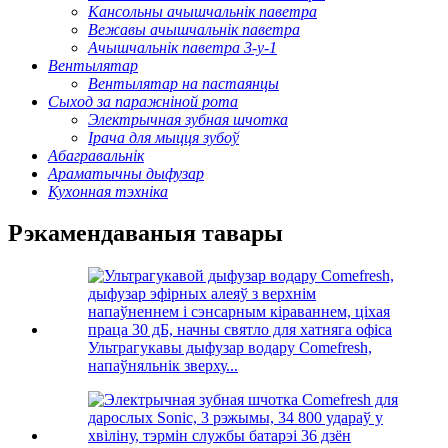
Кансольны ачышчальнік паветра
Вежавы ачышчальнік паветра
Ачышчальнік паветра 3-у-1
Вентылятар
Вентылятар на пастаянцы
Сыход за паражніной рота
Электрычная зубная шчотка
Ірача для мыцця зубоў
Абагравальнік
Араматычны дыфузар
Кухонная тэхніка
Рэкамендаваныя тавары
Ультрагукавы дыфузар водару Comefresh,
напаўняльнік зверху...