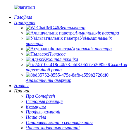
Галоўная
Прадукты
Вентылятар
Ачышчальнік паветра
Ўвільгатняльнік
паветра
Асушальнік паветра
Пыласос
Кухонная тэхніка
Сыход за
паражніной рота
Араматычны дыфузар
Навіны
Пра нас
Пра Comefresh
Гісторыя развіцця
Культуры
Профіль кампаніі
Наша сіла
Ганаровыя званні і сертыфікаты
Часта задаваныя пытанні