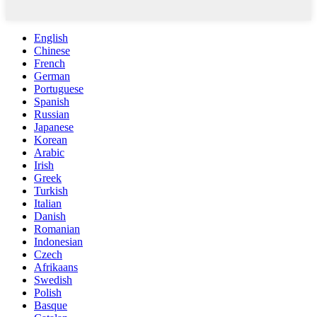
English
Chinese
French
German
Portuguese
Spanish
Russian
Japanese
Korean
Arabic
Irish
Greek
Turkish
Italian
Danish
Romanian
Indonesian
Czech
Afrikaans
Swedish
Polish
Basque