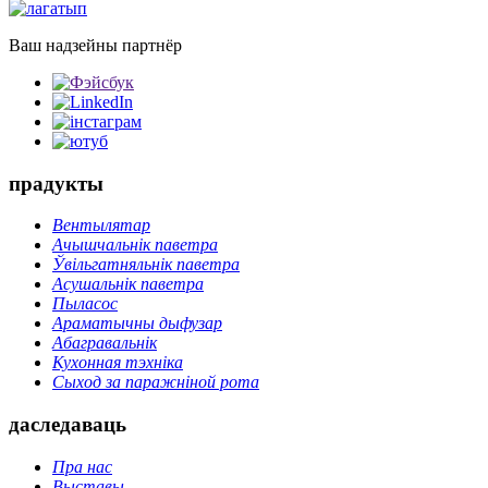
Ваш надзейны партнёр
прадукты
Вентылятар
Ачышчальнік паветра
Ўвільгатняльнік паветра
Асушальнік паветра
Пыласос
Араматычны дыфузар
Абагравальнік
Кухонная тэхніка
Сыход за паражніной рота
даследаваць
Пра нас
Выставы