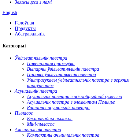
Звяжыцеся з намі
English
Галоўная
Прадукты
Абагравальнік
Катэгорыі
Ўвільгатняльнік паветра
Паветраная прамыўка
Выпарны ўвільгатняльнік паветра
Паравы ўвільгатняльнік паветра
Ультрагукавы ўвільгатняльнік паветра з верхнім
напаўненнем
Асушальнік паветра
Асушальнік паветра з адсорбцыйнай сумессю
Асушальнік паветра з элементам Пельцье
Ратарны асушальнік паветра
Пыласос
Бесправадны пыласос
Міні-пыласос
Ачышчальнік паветра
Кампактны ачышчальнік паветра