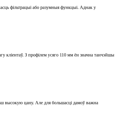
асць фільтрацыі або разумныя функцыі. Аднак у
у кліентаў. З профілем усяго 110 мм ён значна танчэйшы
льш высокую цану. Але для большасці дамоў важна