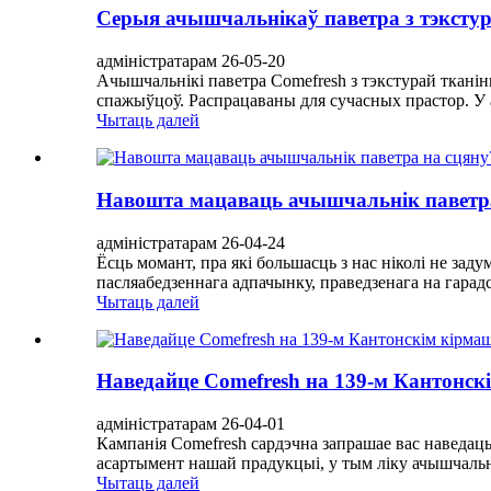
Серыя ачышчальнікаў паветра з тэксту
адміністратарам 26-05-20
Ачышчальнікі паветра Comefresh з тэкстурай ткані
спажыўцоў. Распрацаваны для сучасных прастор. У 
Чытаць далей
Навошта мацаваць ачышчальнік паветра
адміністратарам 26-04-24
Ёсць момант, пра які большасць з нас ніколі не зад
пасляабедзеннага адпачынку, праведзенага на гарадс
Чытаць далей
Наведайце Comefresh на 139-м Кантонскі
адміністратарам 26-04-01
Кампанія Comefresh сардэчна запрашае вас наведаць
асартымент нашай прадукцыі, у тым ліку ачышчальні
Чытаць далей