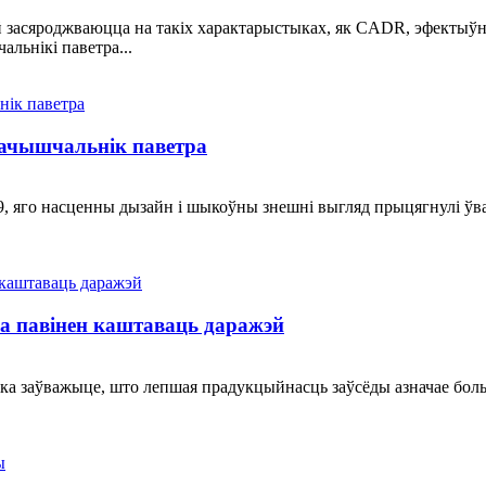
 засяроджваюцца на такіх характарыстыках, як CADR, эфектыўн
льнікі паветра...
 ачышчальнік паветра
 яго насценны дызайн і шыкоўны знешні выгляд прыцягнулі ўваг
а павінен каштаваць даражэй
утка заўважыце, што лепшая прадукцыйнасць заўсёды азначае бо