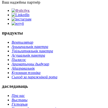
Ваш надзейны партнёр
прадукты
Вентылятар
Ачышчальнік паветра
Ўвільгатняльнік паветра
Асушальнік паветра
Пыласос
Араматычны дыфузар
Абагравальнік
Кухонная тэхніка
Сыход за паражніной рота
даследаваць
Пра нас
Выставы
Гісторыя