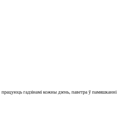
 працуюць гадзінамі кожны дзень, паветра ў памяшканні