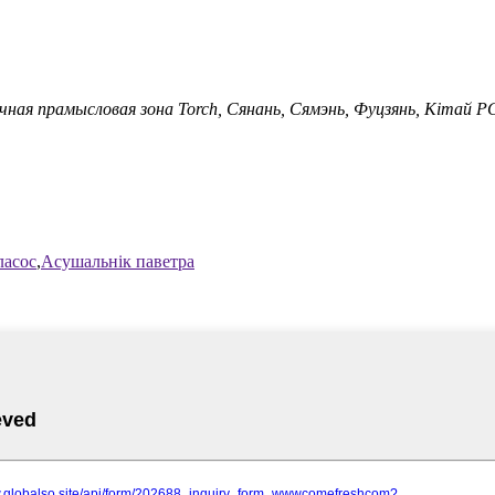
чная прамысловая зона Torch, Сянань, Сямэнь, Фуцзянь, Кітай P
асос
,
Асушальнік паветра