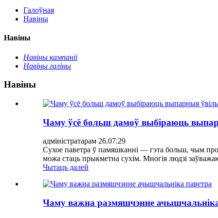
Галоўная
Навіны
Навіны
Навіны кампаніі
Навіны галіны
Навіны
Чаму ўсё больш дамоў выбіраюць выпар
адміністратарам 26.07.29
Сухое паветра ў памяшканні — гэта больш, чым про
можа стаць прыкметна сухім. Многія людзі заўважаю
Чытаць далей
Чаму важна размяшчэнне ачышчальніка