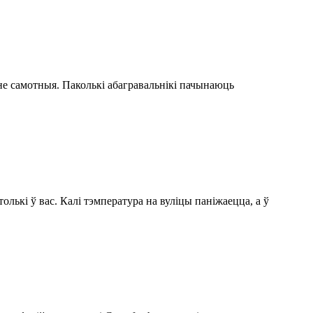
не самотныя. Паколькі абагравальнікі пачынаюць
олькі ў вас. Калі тэмпература на вуліцы паніжаецца, а ў