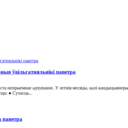
ныя ўвільгатняльнікі паветра
ста непрыемнае адчуванне. У летнія месяцы, калі кандыцыянеры
ць: ● Сухасць...
 паветра