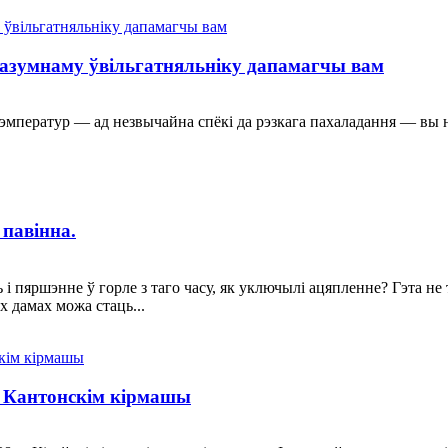
разумнаму ўвільгатняльніку дапамагчы вам
тэмператур — ад незвычайна спёкі да рэзкага пахаладання — вы 
 павінна.
 пяршэнне ў горле з таго часу, як уключылі ацяпленне? Гэта не т
 дамах можа стаць...
-м Кантонскім кірмашы