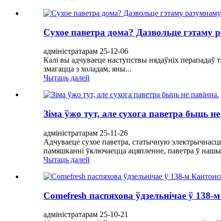
Сухое паветра дома? Дазвольце гэтаму 
адміністратарам 25-12-06
Калі вы адчуваеце наступствы нядаўніх перападаў 
змагацца з холадам, яны...
Чытаць далей
Зіма ўжо тут, але сухога паветра быць не
адміністратарам 25-11-26
Адчуваеце сухое паветра, статычную электрычнасць і
памяшканні ўключаецца ацяпленне, паветра ў нашых
Чытаць далей
Comefresh паспяхова ўдзельнічае ў 138
адміністратарам 25-10-21