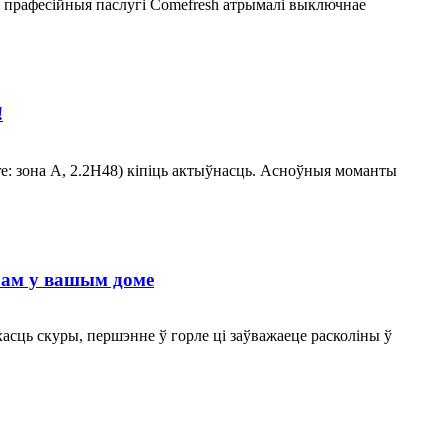
і прафесійныя паслугі Comefresh атрымалі выключнае
!
re: зона A, 2.2H48) кіпіць актыўнасць. Асноўныя моманты
трам у вашым доме
хасць скуры, першэнне ў горле ці заўважаеце расколіны ў