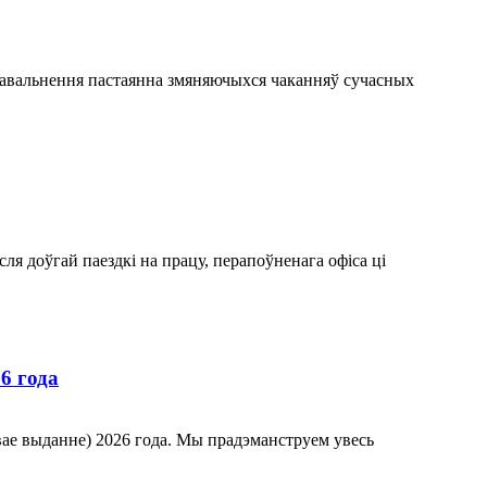
адавальнення пастаянна змяняючыхся чаканняў сучасных
сля доўгай паездкі на працу, перапоўненага офіса ці
6 года
овае выданне) 2026 года. Мы прадэманструем увесь