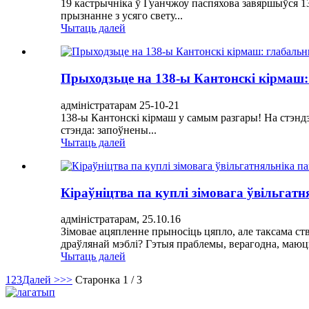
19 кастрычніка ў Гуанчжоу паспяхова завяршыўся 13
прызнанне з усяго свету...
Чытаць далей
Прыходзьце на 138-ы Кантонскі кірмаш
адміністратарам 25-10-21
138-ы Кантонскі кірмаш у самым разгары! На стэндз
стэнда: запоўнены...
Чытаць далей
Кіраўніцтва па куплі зімовага ўвільгат
адміністратарам, 25.10.16
Зімовае ацяпленне прыносіць цяпло, але таксама ст
драўлянай мэблі? Гэтыя праблемы, верагодна, маюц
Чытаць далей
1
2
3
Далей >
>>
Старонка 1 / 3