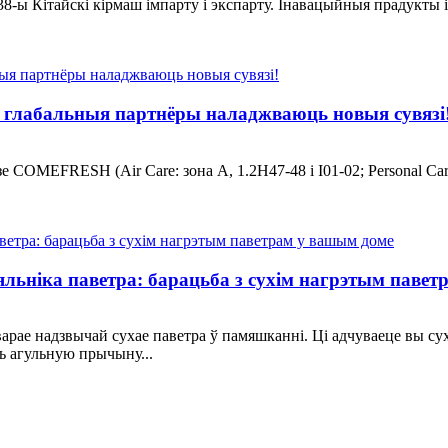
8-ы Кітайскі кірмаш імпарту і экспарту. Інавацыйныя прадукты 
: глабальныя партнёры наладжваюць новыя сувязі
е COMEFRESH (Air Care: зона A, 1.2H47-48 і I01-02; Personal Ca
няльніка паветра: барацьба з сухім нагрэтым паве
варае надзвычай сухае паветра ў памяшканні. Ці адчуваеце вы су
ь агульную прычыну...