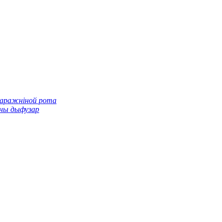
паражніной рота
ны дыфузар