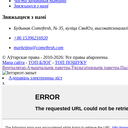
Часта задаваныя пытанні
Звяжыцеся з намі
Звяжыцеся з намі
Будынак Comefresh, № 35, вуліца СянЮэ, высокатэхналагі
+86 15396216920
marketing@comefresh.com
© Аўтарскае права - 2010-2026: Усе правы абаронены.
Мапа сайта
-
ТОП-БЛОГ
-
ТОП ПОШУКУ
Вентылятар
,
Ачышчальнік паветра
,
Ўвільгатняльнік паветра
,
Пыл
Адправіць электронны ліст
x