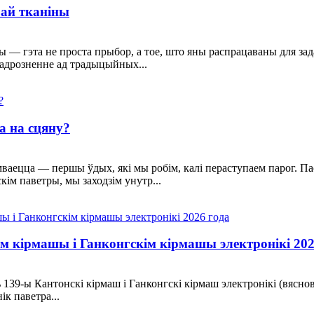
рай тканіны
ны — гэта не проста прыбор, а тое, што яны распрацаваны для з
адрозненне ад традыцыйных...
 на сцяну?
умваецца — першы ўдых, які мы робім, калі пераступаем парог. Па
кім паветры, мы заходзім унутр...
м кірмашы і Ганконгскім кірмашы электронікі 202
 139-ы Кантонскі кірмаш і Ганконгскі кірмаш электронікі (вясн
к паветра...