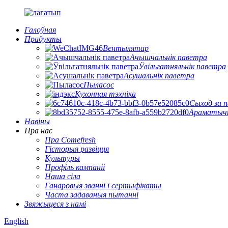
Галоўная
Прадукты
Вентылятар
Ачышчальнік паветра
Ўвільгатняльнік паветра
Асушальнік паветра
Пыласос
Кухонная тэхніка
Сыход за 
Араматыч
Навіны
Пра нас
Пра Comefresh
Гісторыя развіцця
Культуры
Профіль кампаніі
Наша сіла
Ганаровыя званні і сертыфікаты
Часта задаваныя пытанні
Звяжыцеся з намі
English