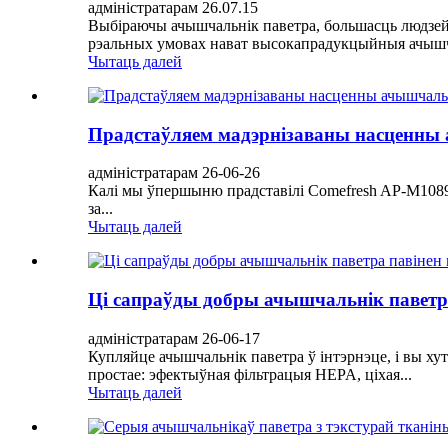
адміністратарам 26.07.15
Выбіраючы ачышчальнік паветра, большасць людзей
рэальных умовах нават высокапрадукцыйныя ачышча
Чытаць далей
Прадстаўляем мадэрнізаваны насценны
адміністратарам 26-06-26
Калі мы ўпершыню прадставілі Comefresh AP-M1089,
за...
Чытаць далей
Ці сапраўды добры ачышчальнік паветр
адміністратарам 26-06-17
Купляйце ачышчальнік паветра ў інтэрнэце, і вы х
простае: эфектыўная фільтрацыя HEPA, ціхая...
Чытаць далей