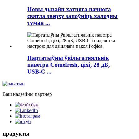
Новы дызайн хатняга начнога
святла зверху запоўніць халодны
туман ...
Партатыўны ўвільгатняльнік
паветра Comefresh, ціхі, 28 дБ,
USB-C ...
Ваш надзейны партнёр
прадукты