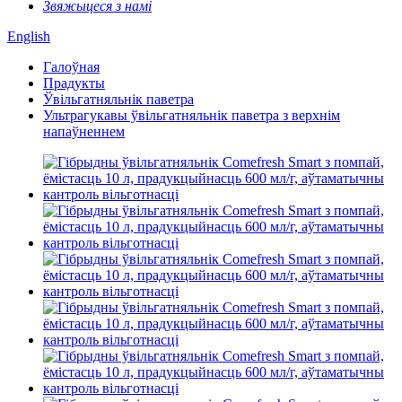
Звяжыцеся з намі
English
Галоўная
Прадукты
Ўвільгатняльнік паветра
Ультрагукавы ўвільгатняльнік паветра з верхнім
напаўненнем