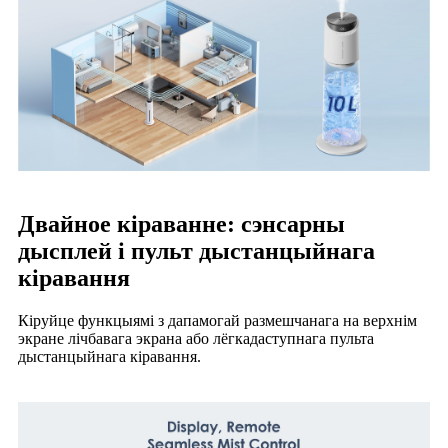
Двайное кіраванне: сэнсарны
дысплей і пульт дыстанцыйнага
кіравання
Кіруйце функцыямі з дапамогай размешчанага на верхнім
экране лічбавага экрана або лёгкадаступнага пульта
дыстанцыйнага кіравання.