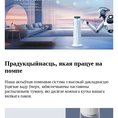
Прадукцыйнасць, якая працуе на
помпе
Наша актыўная помпавая сістэма з высокай дакладнасцю
ўцягвае ваду ўверх, забяспечваючы пастаянны
распыляльнік туману, які дасягае кожнага кутка вашага
вялікага пакоя.