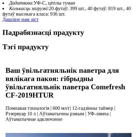
Дадаткова:
УФ-C, цёплы туман
Колькасць загрузкі:
20 футаў: 399 шт., 40 футаў: 819 шт., 40
футаў высокага класа: 936 шт.
Дашліце нам ліст
Падрабязнасці прадукту
Тэгі прадукту
Ваш ўвільгатняльнік паветра для
вялікага пакоя: гібрыдны
ўвільгатняльнік паветра Comefresh
CF-2019HTUR
Помпавая тэхналогія | 600 мл/г
| 12-гадзінны таймер |
Рэзервуар 10 л | Аўтаматычны рэжым | УФ-лямпа |
Аўтаматычнае адключэнне