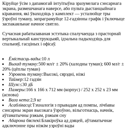
Кіруйце ўсім з дапамогай інтуітыўна зразумелага сэнсарнага
экрана, размешчанага наверсе, або пульта дыстанцыйнага
кіравання, які ўваходзіць у камплект — усталюйце тры
ўзроўні туману, запраграмуйце 12-гадзінны графік і ўключыце
заспакаяльнае начное святло.
Сучасная рабатызаваная эстэтыка спалучаецца з прасторнай
вертыкальнай канструкцыяй, ідэальна падыходзіць для
спальняў, гасціных і офісаў.
Ёмістасць вады:
10 л
Выхад туману:
500 мл/г ± 20% (халодны туман); 600 мл/г ±
20% (цёплы туман)
Узровень туману:
Высокі, сярэдні, нізкі
Таймер:
12 гадзін
Шум:
≤30 дБ
Памеры:
166 x 166 x 712 мм (корпус) / 252 x 252 x 23 мм
(аснова)
Вага нета:
2,9 кг
Асаблівасці:
Тэхналогія з прывадам ад помпы, лічбавы
сэнсарны экран высокага ўзроўню, вільготнасць, начнік,
аўтаматычны рэжым, рэжым сну
Абарона бяспекі:
Блакіроўка ад дзяцей, аўтаматычнае
адключэнне пры нізкім узроўні вады