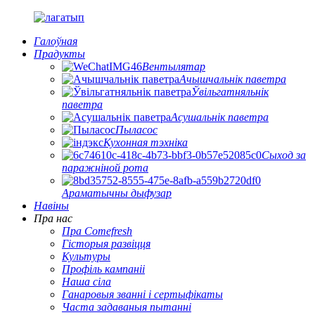
Галоўная
Прадукты
Вентылятар
Ачышчальнік паветра
Ўвільгатняльнік
паветра
Асушальнік паветра
Пыласос
Кухонная тэхніка
Сыход за
паражніной рота
Араматычны дыфузар
Навіны
Пра нас
Пра Comefresh
Гісторыя развіцця
Культуры
Профіль кампаніі
Наша сіла
Ганаровыя званні і сертыфікаты
Часта задаваныя пытанні