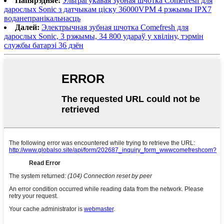
Папярэдняе:
Ультрагукавая зубная шчотка Comefresh для
дарослых Sonic з датчыкам ціску 36000VPM 4 рэжымы IPX7
воданепранікальнасць
Далей:
Электрычная зубная шчотка Comefresh для
дарослых Sonic, 3 рэжымы, 34 800 удараў у хвіліну, тэрмін
службы батарэі 36 дзён