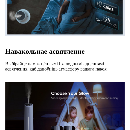
Навакольнае асвятленне
Выбірайце паміж цёплымі і халоднымі адценнямі
асвятлення, каб дапоўніць атмасферу вашага пакоя.