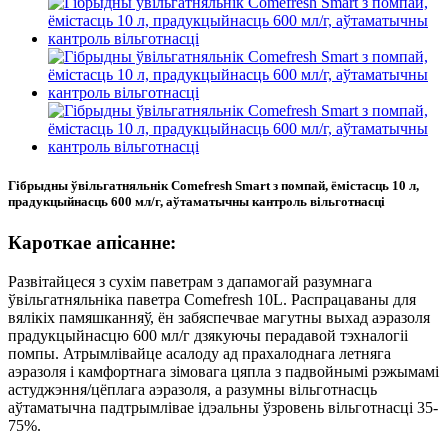
Гібрыдны ўвільгатняльнік Comefresh Smart з помпай, ёмістасць 10 л,
прадукцыйнасць 600 мл/г, аўтаматычны кантроль вільготнасці
Кароткае апісанне:
Развітайцеся з сухім паветрам з дапамогай разумнага
ўвільгатняльніка паветра Comefresh 10L. Распрацаваны для
вялікіх памяшканняў, ён забяспечвае магутны выхад аэразоля
прадукцыйнасцю 600 мл/г дзякуючы перадавой тэхналогіі
помпы. Атрымлівайце асалоду ад прахалоднага летняга
аэразоля і камфортнага зімовага цяпла з падвойнымі рэжымамі
астуджэння/цёплага аэразоля, а разумны вільготнасць
аўтаматычна падтрымлівае ідэальны ўзровень вільготнасці 35-
75%.