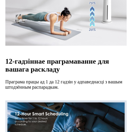
12-гадзіннае праграмаванне для
вашага раскладу
Праграма працы ад 1 да 12 гадзін у адпаведнасці з вашым
штодзённым распарадкам.