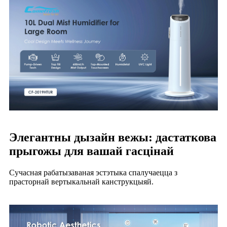
Элегантны дызайн вежы: дастаткова
прыгожы для вашай гасцінай
Сучасная рабатызаваная эстэтыка спалучаецца з
прасторнай вертыкальнай канструкцыяй.