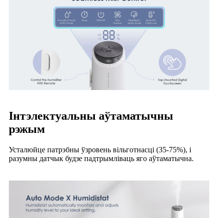
Інтэлектуальны аўтаматычны
рэжым
Усталюйце патрэбны ўзровень вільготнасці (35-75%), і
разумны датчык будзе падтрымліваць яго аўтаматычна.