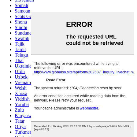
Somali
Samoan
Scots Gaelic
Shona
Sindhi
Sundanese
Swahili
Tajik
Tamil
Telugu
Thai
Ukrainian
Urdu
Uzbek
Vietnamese
Welsh
Xhosa
Yiddish
Yoruba
Zulu
Kinyarwanda
Tatar
Oriya
Turkmen