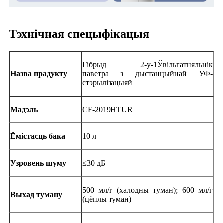
Тэхнічная спецыфікацыя
Гібрыд 2-у-1
Ўвільгатняльнік
Назва прадукту
паветра
з дыстанцыйнай УФ-
стэрылізацыяй
Мадэль
CF-2019HTUR
Ёмістасць бака
10 л
Узровень шуму
≤30 дБ
50
0 мл/г (халодны туман); 6
0
0 мл/г
Выхад туману
(цёплы туман)