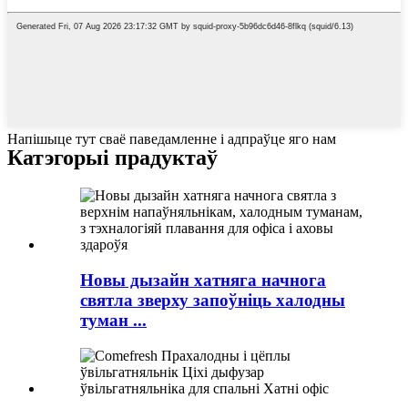
Напішыце тут сваё паведамленне і адпраўце яго нам
Катэгорыі прадуктаў
Новы дызайн хатняга начнога
святла зверху запоўніць халодны
туман ...