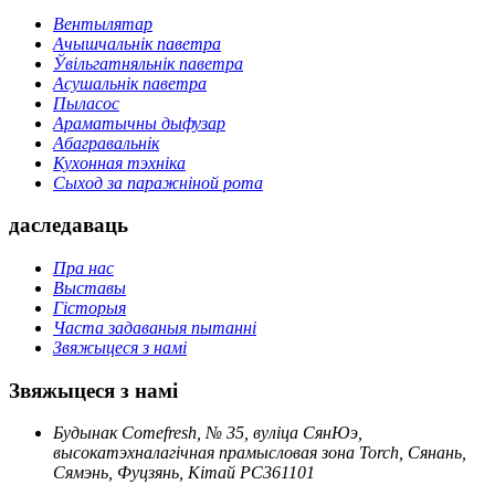
Вентылятар
Ачышчальнік паветра
Ўвільгатняльнік паветра
Асушальнік паветра
Пыласос
Араматычны дыфузар
Абагравальнік
Кухонная тэхніка
Сыход за паражніной рота
даследаваць
Пра нас
Выставы
Гісторыя
Часта задаваныя пытанні
Звяжыцеся з намі
Звяжыцеся з намі
Будынак Comefresh, № 35, вуліца СянЮэ,
высокатэхналагічная прамысловая зона Torch, Сянань,
Сямэнь, Фуцзянь, Кітай PC361101