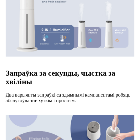
Запраўка за секунды, чыстка за
хвіліны
Два варыянты запраўкі са здымнымі кампанентамі робяць
абслугоўванне хуткім і простым.