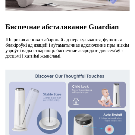
Бяспечнае абсталяванне Guardian
Шырокая аснова з абаронай ад перакульвання, функцыя
блакіроўкі ад дзяцей і аўтаматычнае адключэнне пры нізкім
узроўні вады ствараюць бяспечнае асяроддзе для сем'яў з
дзецьмі і хатнімі жывёламі.