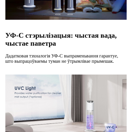
УФ-С стэрылізацыя: чыстая вада,
чыстае паветра
Дадатковая тэхналогія УФ-C выпраменьвання гарантуе,
што выпрацоўваемы туман не ўтрымлівае прымешак.