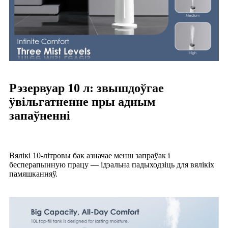
Рэзервуар 10 л: звышдоўгае
ўвільгатненне пры адным
запаўненні
Вялікі 10-літровы бак азначае менш запраўак і
бесперапынную працу — ідэальна падыходзіць для вялікіх
памяшканняў.