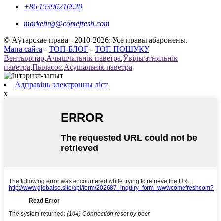
+86 15396216920
marketing@comefresh.com
© Аўтарскае права - 2010-2026: Усе правы абаронены.
Мапа сайта
-
ТОП-БЛОГ
-
ТОП ПОШУКУ
Вентылятар
,
Ачышчальнік паветра
,
Ўвільгатняльнік
паветра
,
Пыласос
,
Асушальнік паветра
Адправіць электронны ліст
x