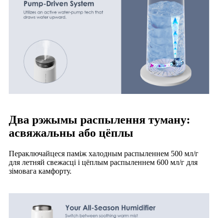
Два рэжымы распылення туману:
асвяжальны або цёплы
Пераключайцеся паміж халодным распыленнем 500 мл/г
для летняй свежасці і цёплым распыленнем 600 мл/г для
зімовага камфорту.