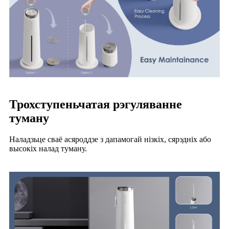
Трохступеньчатая рэгуляванне
туману
Наладзьце сваё асяроддзе з дапамогай нізкіх, сярэдніх або
высокіх налад туману.