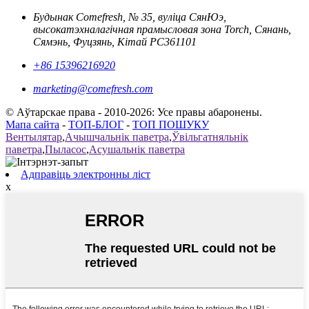
Будынак Comefresh, № 35, вуліца СянЮэ,
высокатэхналагічная прамысловая зона Torch, Сянань,
Сямэнь, Фуцзянь, Кітай PC361101
+86 15396216920
marketing@comefresh.com
© Аўтарскае права - 2010-2026: Усе правы абаронены.
Мапа сайта
-
ТОП-БЛОГ
-
ТОП ПОШУКУ
Вентылятар
,
Ачышчальнік паветра
,
Ўвільгатняльнік
паветра
,
Пыласос
,
Асушальнік паветра
Адправіць электронны ліст
x