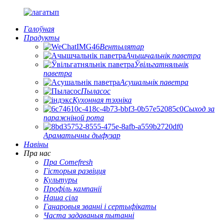
Галоўная
Прадукты
Вентылятар
Ачышчальнік паветра
Ўвільгатняльнік
паветра
Асушальнік паветра
Пыласос
Кухонная тэхніка
Сыход за
паражніной рота
Араматычны дыфузар
Навіны
Пра нас
Пра Comefresh
Гісторыя развіцця
Культуры
Профіль кампаніі
Наша сіла
Ганаровыя званні і сертыфікаты
Часта задаваныя пытанні