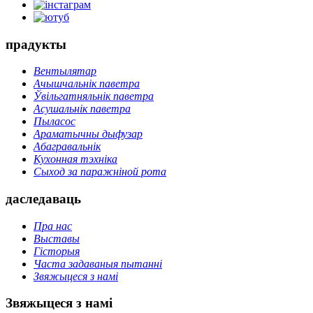
прадукты
Вентылятар
Ачышчальнік паветра
Ўвільгатняльнік паветра
Асушальнік паветра
Пыласос
Араматычны дыфузар
Абагравальнік
Кухонная тэхніка
Сыход за паражніной рота
даследаваць
Пра нас
Выставы
Гісторыя
Часта задаваныя пытанні
Звяжыцеся з намі
Звяжыцеся з намі