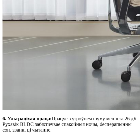
6. Ультраціхая праца:
Працуе з узроўнем шуму менш за 26 дБ.
Рухавік BLDC забяспечвае спакойныя ночы, бесперапынны
сон, званкі ці чытанне.