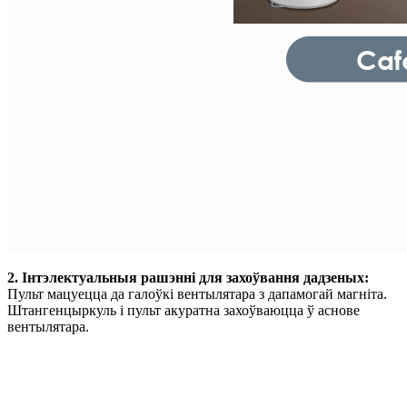
2. Інтэлектуальныя рашэнні для захоўвання дадзеных
:
Пульт мацуецца да галоўкі вентылятара з дапамогай магніта.
Штангенцыркуль і пульт акуратна захоўваюцца ў аснове
вентылятара.