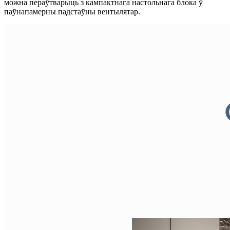
можна пераўтварыць з кампактнага настольнага блока ў
паўнапамерны падстаўны вентылятар.