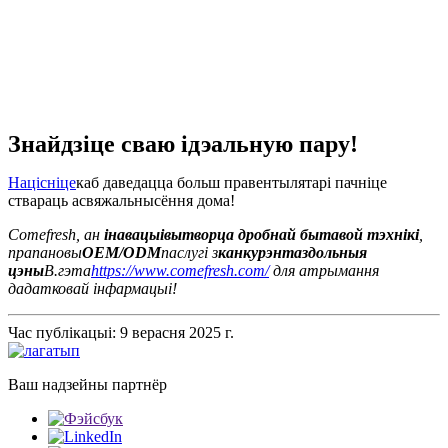
Знайдзіце сваю ідэальную пару!
Націсніце
каб даведацца больш пра
вентылятар
і пачніце
ствараць асвяжальны
сёння дома!
Comefresh, ан
інавацыі
вытворца дробнай бытавой тэхнікі
,
прапановы
OEM/ODM
паслугі з
канкурэнтаздольныя
цэны
В.
гэта
https://www.comefresh.com/
для атрымання
дадатковай інфармацыі!
Час публікацыі: 9 верасня 2025 г.
Ваш надзейны партнёр