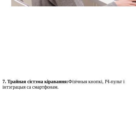
7. Трайная сістэма кіравання:
Фізічныя кнопкі, ІЧ-пульт і
інтэграцыя са смартфонам.