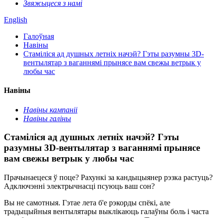
Звяжыцеся з намі
English
Галоўная
Навіны
Стаміліся ад душных летніх начэй? Гэты разумны 3D-
вентылятар з ваганнямі прынясе вам свежы ветрык у
любы час
Навіны
Навіны кампаніі
Навіны галіны
Стаміліся ад душных летніх начэй? Гэты
разумны 3D-вентылятар з ваганнямі прынясе
вам свежы ветрык у любы час
Прачынаецеся ў поце? Рахункі за кандыцыянер рэзка растуць?
Адключэнні электрычнасці псуюць ваш сон?
Вы не самотныя. Гэтае лета б'е рэкорды спёкі, але
традыцыйныя вентылятары выклікаюць галаўны боль і часта