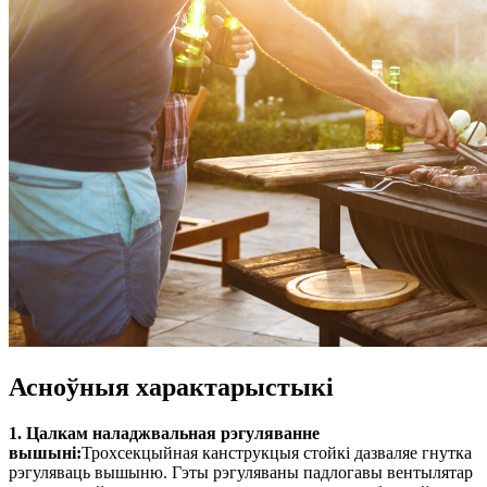
Асноўныя характарыстыкі
1. Цалкам наладжвальная рэгуляванне
вышыні:
Трохсекцыйная канструкцыя стойкі дазваляе гнутка
рэгуляваць вышыню. Гэты рэгуляваны падлогавы вентылятар