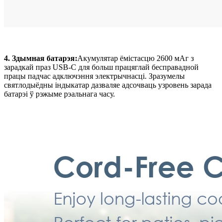
4. Здымная батарэя:
Акумулятар ёмістасцю 2600 мАг з
зарадкай праз USB-C для больш працяглай бесправадной
працы падчас адключэння электрычнасці. Зразумелы
святлодыёдны індыкатар дазваляе адсочваць узровень зарада
батарэі ў рэжыме рэальнага часу.