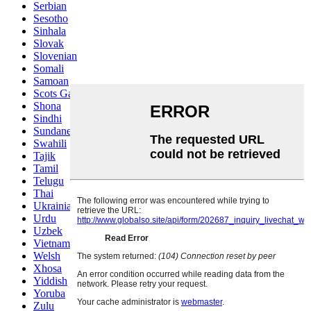
Serbian
Sesotho
Sinhala
Slovak
Slovenian
Somali
Samoan
Scots Gaelic
Shona
Sindhi
Sundanese
Swahili
Tajik
Tamil
Telugu
Thai
Ukrainian
Urdu
Uzbek
Vietnamese
Welsh
Xhosa
Yiddish
Yoruba
Zulu