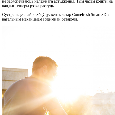
не забяспечваюць належнага астуджэння. Тым часам кошты на
кандыцыянеры рэзка растуць…
Сустрэньце свайго Збаўцу: вентылятар Comefresh Smart 3D з
вагальным механізмам і здымнай батарэяй.