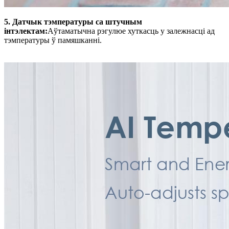
5. Датчык тэмпературы са штучным
інтэлектам:
Аўтаматычна рэгулюе хуткасць у залежнасці ад
тэмпературы ў памяшканні.