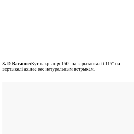
3. D Ваганне:
Кут пакрыцця 150° па гарызанталі і 115° па
вертыкалі ахінае вас натуральным ветрыкам.