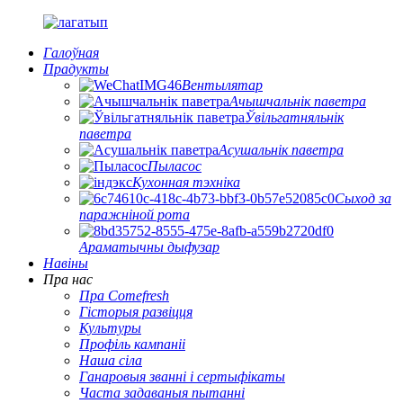
Галоўная
Прадукты
Вентылятар
Ачышчальнік паветра
Ўвільгатняльнік
паветра
Асушальнік паветра
Пыласос
Кухонная тэхніка
Сыход за
паражніной рота
Араматычны дыфузар
Навіны
Пра нас
Пра Comefresh
Гісторыя развіцця
Культуры
Профіль кампаніі
Наша сіла
Ганаровыя званні і сертыфікаты
Часта задаваныя пытанні