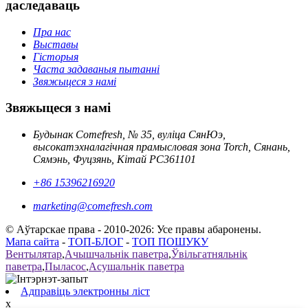
даследаваць
Пра нас
Выставы
Гісторыя
Часта задаваныя пытанні
Звяжыцеся з намі
Звяжыцеся з намі
Будынак Comefresh, № 35, вуліца СянЮэ,
высокатэхналагічная прамысловая зона Torch, Сянань,
Сямэнь, Фуцзянь, Кітай PC361101
+86 15396216920
marketing@comefresh.com
© Аўтарскае права - 2010-2026: Усе правы абаронены.
Мапа сайта
-
ТОП-БЛОГ
-
ТОП ПОШУКУ
Вентылятар
,
Ачышчальнік паветра
,
Ўвільгатняльнік
паветра
,
Пыласос
,
Асушальнік паветра
Адправіць электронны ліст
x