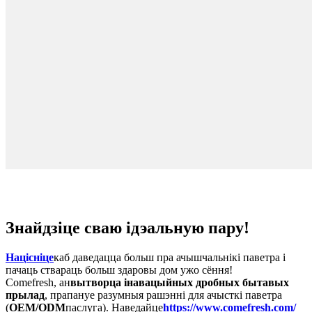
Знайдзіце сваю ідэальную пару!
Націсніце
каб даведацца больш пра ачышчальнікі паветра і
пачаць ствараць больш здаровы дом ужо сёння!
Comefresh, ан
вытворца інавацыйных дробных бытавых
прылад
, прапануе разумныя рашэнні для ачысткі паветра
(
OEM/ODM
паслуга). Наведайце
https://www.comefresh.com/