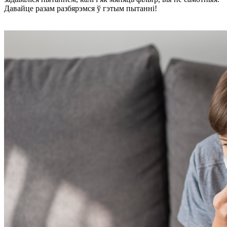
Давайце разам разбярэмся ў гэтым пытанні!