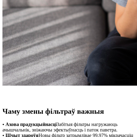
Чаму змены фільтраў важныя
• Ахова прадукцыйнасці
Забітыя фільтры нагружаюць
ачышчальнік, зніжаючы эфектыўнасць і паток паветра.
• Шчыт здароўя
Новы фільтр затрымлівае 99,97% мікрачасціц