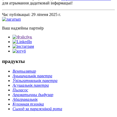
для атрымання дадатковай інфармацыі!
Час публікацыі: 29 ліпеня 2025 г.
Ваш надзейны партнёр
прадукты
Вентылятар
Ачышчальнік паветра
Ўвільгатняльнік паветра
Асушальнік паветра
Пыласос
Араматычны дыфузар
Абагравальнік
Кухонная тэхніка
Сыход за паражніной рота