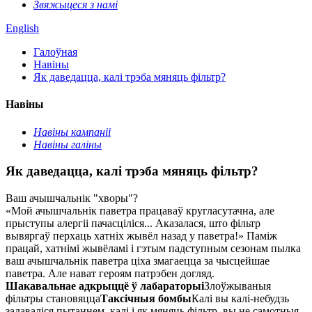
Звяжыцеся з намі
English
Галоўная
Навіны
Як даведацца, калі трэба мяняць фільтр?
Навіны
Навіны кампаніі
Навіны галіны
Як даведацца, калі трэба мяняць фільтр?
Ваш ачышчальнік "хворы"?
«Мой ачышчальнік паветра працаваў кругласутачна, але
прыступы алергіі пачасціліся... Аказалася, што фільтр
вывяргаў перхаць хатніх жывёл назад у паветра!» Паміж
працай, хатнімі жывёламі і гэтым падступным сезонам пылка
ваш ачышчальнік паветра ціха змагаецца за чысцейшае
паветра. Але нават героям патрэбен догляд.
Шакавальнае адкрыццё ў лабараторыі
Злоўжываныя
фільтры становяцца
Таксічныя бомбы
Калі вы калі-небудзь
задаваліся пытаннем, калі і як мяняць фільтр, вы не самотныя.