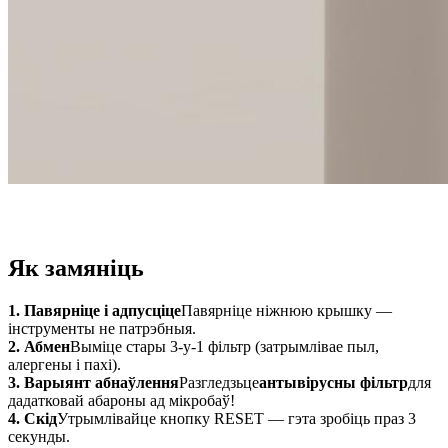
Як замяніць
1. Павярніце і адпусціце
Павярніце ніжнюю крышку —
інструменты не патрэбныя.
2. Абмен
Выміце стары 3-у-1 фільтр (затрымлівае пыл,
алергены і пахі).
3. Варыянт абнаўлення
Разгледзьце
антывірусны фільтр
для
дадатковай абароны ад мікробаў!
4. Скід
Утрымлівайце кнопку RESET — гэта зробіць праз 3
секунды.