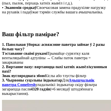
(пыл, пылок, перхаць хатніх жывёл і г.д.).
• Эканомія сродкаў
Своечасовая замена прадухіляе нагрузку
на рухавік і падаўжае тэрмін службы вашага ачышчальніка.
Ваш фільтр памірае?
1. Павольная ўборка: асвяжэнне паветра займае ў 2 разы
больш часу?
Тэставанне сваімі рукамі
Трымайце сурвэтку каля
вентыляцыйнай адтуліны → Слабы паток паветра =
закаркаваны
2. Вяртанне паху: вяртаюцца пахі хатніх жывёл/кухонныя
пахі?
Знак вугляроднага збою
Кіслы або тлусты фільтр
3. Чырвоны суцэльны індыкатар
Для
Ачышчальнік
паветра Comefresh
уладальнікі: індыкатар скіду фільтра
загараецца пасля
4320 гадзін
(≈6 месяцаў штодзённага
выкарыстання).