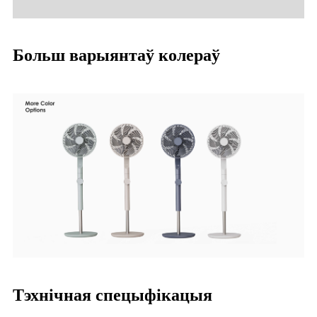
Больш варыянтаў колераў
Тэхнічная спецыфікацыя