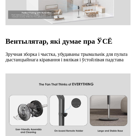
Вентылятар, які думае пра ЎСЁ
Зручная зборка і чыстка, убудаваны трымальнік для пульта
дыстанцыйнага кіравання і вялікая і ўстойлівая падстава