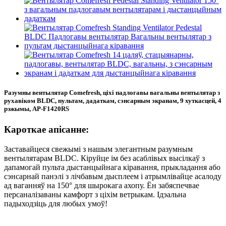
Разумны вентылятар Comefresh, ціхі падлогавы вагальны вентылятар з
рухавіком BLDC, пультам, дадаткам, сэнсарным экранам, 9 хуткасцей, 4
рэжымы, AP-F1420RS
Кароткае апісанне:
Заставайцеся свежымі з нашым элегантным разумным
вентылятарам BLDC. Кіруйце ім без асаблівых высілкаў з
дапамогай пульта дыстанцыйнага кіравання, прыкладання або
сэнсарнай панэлі з лічбавым дысплеем і атрымлівайце асалоду
ад ваганняў на 150° для шырокага ахопу. Ён забяспечвае
персаналізаваны камфорт з ціхім ветрыкам. Ідэальна
падыходзіць для любых умоў!