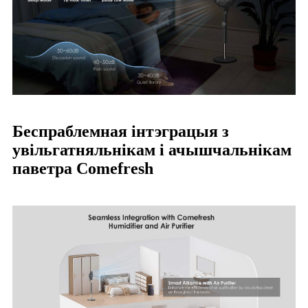
Беспраблемная інтэграцыя з
увільгатняльнікам і ачышчальнікам
паветра Comefresh