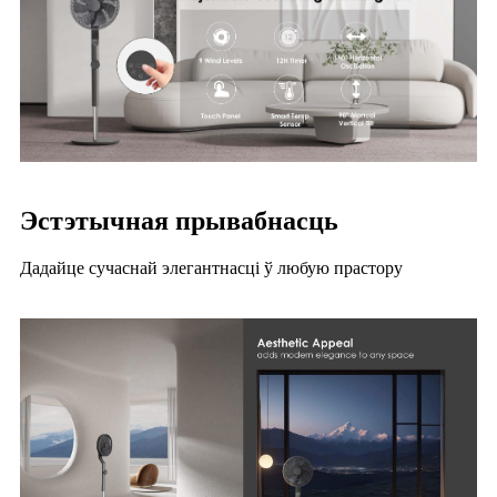
Эстэтычная прывабнасць
Дадайце сучаснай элегантнасці ў любую прастору