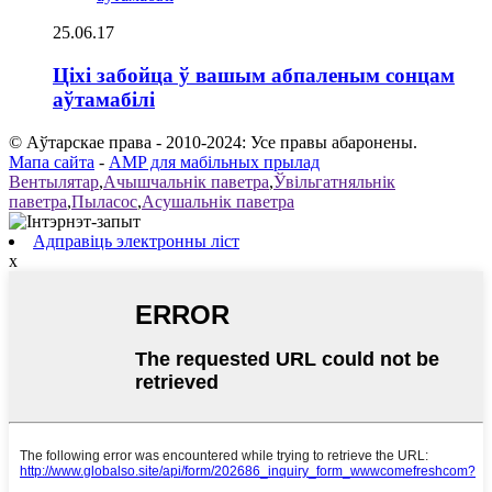
25.06.17
Ціхі забойца ў вашым абпаленым сонцам
аўтамабілі
© Аўтарскае права - 2010-2024: Усе правы абаронены.
Мапа сайта
-
AMP для мабільных прылад
Вентылятар
,
Ачышчальнік паветра
,
Ўвільгатняльнік
паветра
,
Пыласос
,
Асушальнік паветра
Адправіць электронны ліст
x