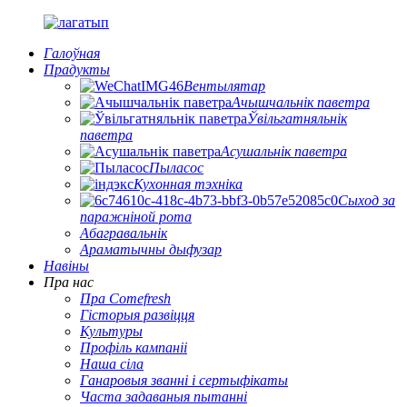
Галоўная
Прадукты
Вентылятар
Ачышчальнік паветра
Ўвільгатняльнік
паветра
Асушальнік паветра
Пыласос
Кухонная тэхніка
Сыход за
паражніной рота
Абагравальнік
Араматычны дыфузар
Навіны
Пра нас
Пра Comefresh
Гісторыя развіцця
Культуры
Профіль кампаніі
Наша сіла
Ганаровыя званні і сертыфікаты
Часта задаваныя пытанні