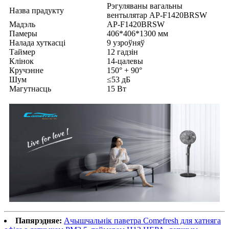
Рэгуляваны вагальны
Назва прадукту
вентылятар AP-F1420BRSW
Мадэль
AP-F1420BRSW
Памеры
406*406*1300 мм
Налада хуткасці
9 узроўняў
Таймер
12 гадзін
Клінок
14-цалевы
Кручэнне
150° + 90°
Шум
≤53 дБ
Магутнасць
15 Вт
Папярэдняе:
Ачышчальнік паветра Comefresh для хатняга