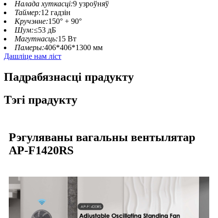
Налада хуткасці:
9 узроўняў
Таймер:
12 гадзін
Кручэнне:
150° + 90°
Шум:
≤53 дБ
Магутнасць:
15 Вт
Памеры:
406*406*1300 мм
Дашліце нам ліст
Падрабязнасці прадукту
Тэгі прадукту
Рэгуляваны вагальны вентылятар
AP-F1420RS