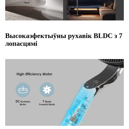
Высокаэфектыўны рухавік BLDC з 7
лопасцямі