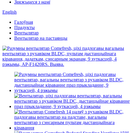
Звяжыцеся з намі
English
Галоўная
Прадукты
Вентылятар
Вентылятар на пастаянцы