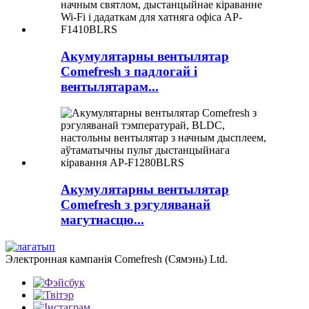
Акумулятарны вентылятар
Comefresh з падлогай і
вентылятарам...
Акумулятарны вентылятар
Comefresh з рэгуляванай
магутнасцю...
Электронная кампанія Comefresh (Сямэнь) Ltd.