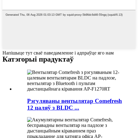
Напішыце тут сваё паведамленне і адпраўце яго нам
Катэгорыі прадуктаў
Рэгуляваны вентылятар Comefresh
12 цаляў з BLDC ...