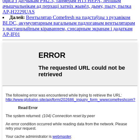
офіса з датчыкам PM2.5, таймерам H13 HEPA, лепшым
ачышчальнікам ад перхаці хатніх жывёл, дыму, пылу, пылка
AP-H2229UAS
Далей:
Вентылятар Comefresh на падстаўцы з рухавіком
BLDC, акумулятарным вагальным падлогавым вентылятарам
з дыстанцыйным кіраваннем, сэнсарным экранам і дадаткам
AP-IF01