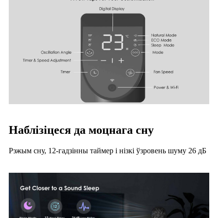
Наблізіцеся да моцнага сну
Рэжым сну, 12-гадзінны таймер і нізкі ўзровень шуму 26 дБ