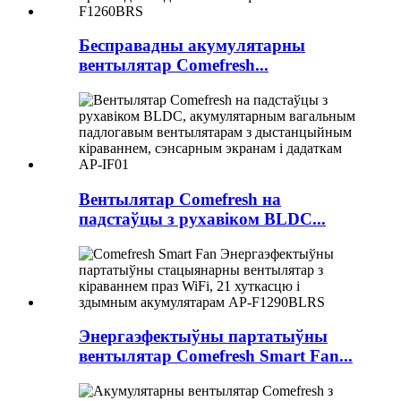
Бесправадны акумулятарны
вентылятар Comefresh...
Вентылятар Comefresh на
падстаўцы з рухавіком BLDC...
Энергаэфектыўны партатыўны
вентылятар Comefresh Smart Fan...