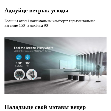
Адчуйце ветрык усюды
Большы ахоп і максімальны камфорт: гарызантальнае
ваганне 150° з нахілам 90°
Наладзьце свой мэтавы вецер