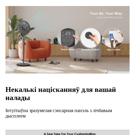
Некалькі націсканняў для вашай
налады
Інтуітыўна зразумелая сэнсарная панэль з лічбавым
дысплеем