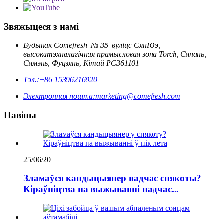
Звяжыцеся з намі
Будынак Comefresh, № 35, вуліца СянЮэ,
высокатэхналагічная прамысловая зона Torch, Сянань,
Сямэнь, Фуцзянь, Кітай PC361101
Тэл.:
+86 15396216920
Электронная пошта:
marketing@comefresh.com
Навіны
25/06/20
Зламаўся кандыцыянер падчас спякоты?
Кіраўніцтва па выжыванні падчас...