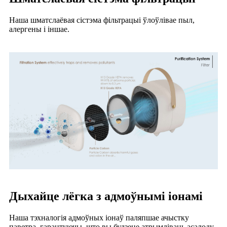
Наша шматслаёвая сістэма фільтрацыі ўлоўлівае пыл,
алергены і іншае.
Дыхайце лёгка з адмоўнымі іонамі
Наша тэхналогія адмоўных іонаў паляпшае ачыстку
паветра, гарантуючы, што вы будзеце атрымліваць асалоду