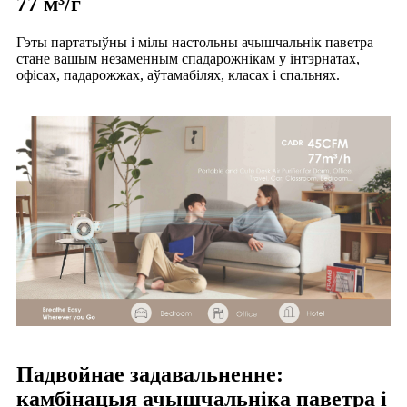
77 м³/г
Гэты партатыўны і мілы настольны ачышчальнік паветра
стане вашым незаменным спадарожнікам у інтэрнатах,
офісах, падарожжах, аўтамабілях, класах і спальнях.
Падвойнае задавальненне:
камбінацыя ачышчальніка паветра і