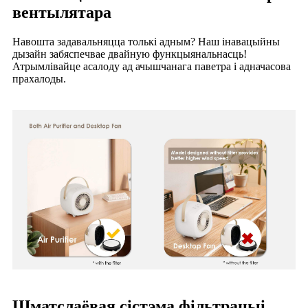
вентылятара
Навошта задавальняцца толькі адным? Наш інавацыйны
дызайн забяспечвае двайную функцыянальнасць!
Атрымлівайце асалоду ад ачышчанага паветра і адначасова
прахалоды.
Шматслаёвая сістэма фільтрацыі