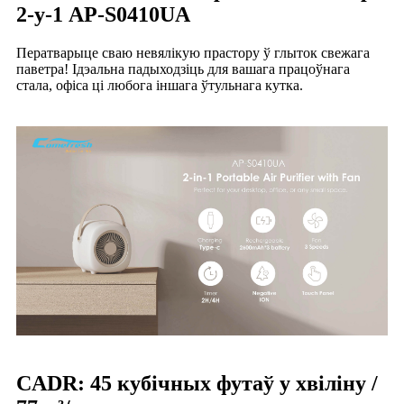
2-у-1 AP-S0410UA
Ператварыце сваю невялікую прастору ў глыток свежага
паветра! Ідэальна падыходзіць для вашага працоўнага
стала, офіса ці любога іншага ўтульнага кутка.
CADR: 45 кубічных футаў у хвіліну /