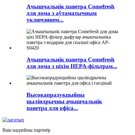
Ачышчальнік паветра Comefresh
для дома з аўтаматычным
уключэннем...
Ачышчальнік паветра Comefresh
для дома з ціхім HEPA-фільтрам...
Высокапрадукцыйны
цыліндрычны ачышчальнік
паветра для офіса...
Ваш надзейны партнёр