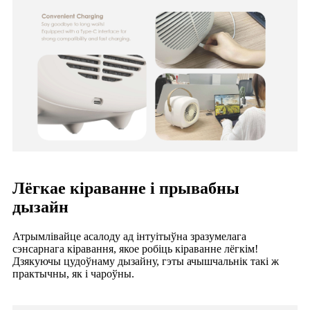
Лёгкае кіраванне і прывабны
дызайн
Атрымлівайце асалоду ад інтуітыўна зразумелага
сэнсарнага кіравання, якое робіць кіраванне лёгкім!
Дзякуючы цудоўнаму дызайну, гэты ачышчальнік такі ж
практычны, як і чароўны.