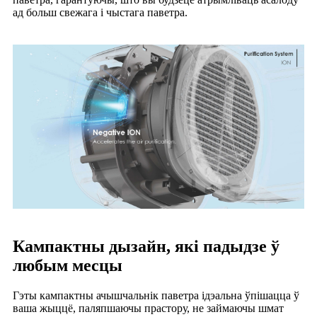
ад больш свежага і чыстага паветра.
Кампактны дызайн, які падыдзе ў
любым месцы
Гэты кампактны ачышчальнік паветра ідэальна ўпішацца ў
ваша жыццё, паляпшаючы прастору, не займаючы шмат