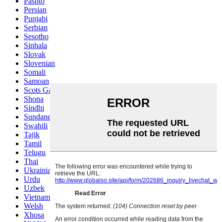
Pashto
Persian
Punjabi
Serbian
Sesotho
Sinhala
Slovak
Slovenian
Somali
Samoan
Scots Gaelic
Shona
Sindhi
Sundanese
Swahili
Tajik
Tamil
Telugu
Thai
Ukrainian
Urdu
Uzbek
Vietnamese
Welsh
Xhosa