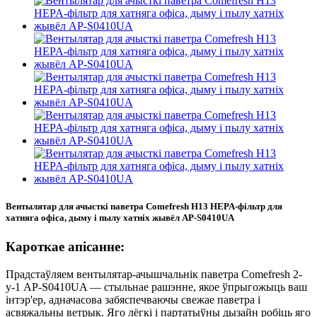
Вентылятар для ачысткі паветра Comefresh H13 HEPA-фільтр для
хатняга офіса, дыму і пылу хатніх жывёл AP-S0410UA
Кароткае апісанне:
Прадстаўляем вентылятар-ачышчальнік паветра Comefresh 2-
у-1 AP-S0410UA — стыльнае рашэнне, якое ўпрыгожыць ваш
інтэр'ер, адначасова забяспечваючы свежае паветра і
асвяжальны ветрык. Яго лёгкі і партатыўны дызайн робіць яго