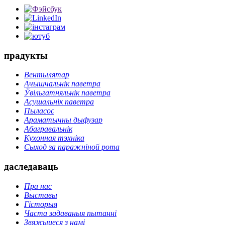
прадукты
Вентылятар
Ачышчальнік паветра
Ўвільгатняльнік паветра
Асушальнік паветра
Пыласос
Араматычны дыфузар
Абагравальнік
Кухонная тэхніка
Сыход за паражніной рота
даследаваць
Пра нас
Выставы
Гісторыя
Часта задаваныя пытанні
Звяжыцеся з намі