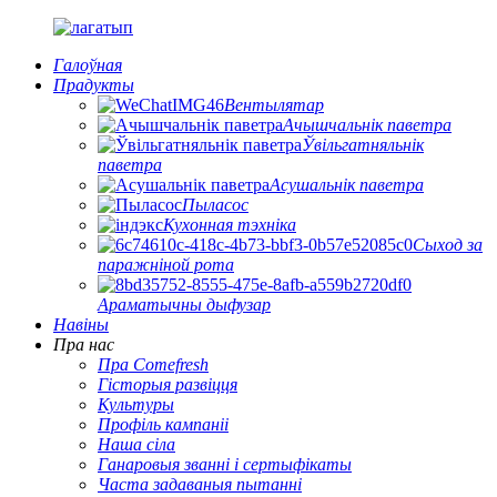
Галоўная
Прадукты
Вентылятар
Ачышчальнік паветра
Ўвільгатняльнік
паветра
Асушальнік паветра
Пыласос
Кухонная тэхніка
Сыход за
паражніной рота
Араматычны дыфузар
Навіны
Пра нас
Пра Comefresh
Гісторыя развіцця
Культуры
Профіль кампаніі
Наша сіла
Ганаровыя званні і сертыфікаты
Часта задаваныя пытанні