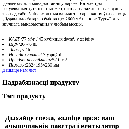
ідэальным для выкарыстання ў дарозе. Ён мае тры
рэгуляваныя хуткасці і таймер, што дазваляе лёгка наладзіць
яго пад сябе. Універсальныя варыянты харчавання ўключаюць
убудаваную батарэю ёмістасцю 2600 мАг і порт Type-C для
зручнага выкарыстання ў любым месцы.
КАДР:
77 м³/г / 45 кубічных футаў у хвіліну
Шум:
26~46 дБ
Таймер:
4h
Налада хуткасці:
3 узроўні
Прыдатная вобласць:
5-10 м2
Памеры:
232×193×230 мм
Дашліце нам ліст
Падрабязнасці прадукту
Тэгі прадукту
Дыхайце свежа, жывіце ярка: ваш
ачышчальнік паветра і вентылятар