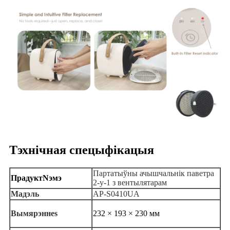
Тэхнічная спецыфікацыя
Партатыўны ачышчальнік паветра
Прадукт
N
эмэ
2-у-1 з вентылятарам
Мадэль
AP-S0410UA
Вымярэнне
s
232 × 193 × 230 мм