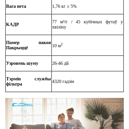
Вага нета
1,76 кг ± 5%
77 м³/г / 45 кубічных футаў у
КАДР
хвіліну
Памер пакоя
2
10 м
Пакрыццё
Узровень шуму
26-46 дБ
Тэрмін службы
4320 гадзін
фільтра