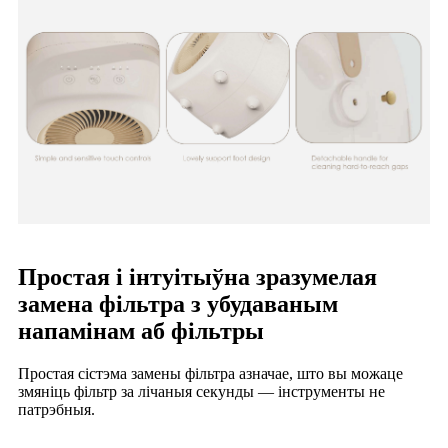
Простая і інтуітыўна зразумелая
замена фільтра з убудаваным
напамінам аб фільтры
Простая сістэма замены фільтра азначае, што вы можаце
змяніць фільтр за лічаныя секунды — інструменты не
патрэбныя.