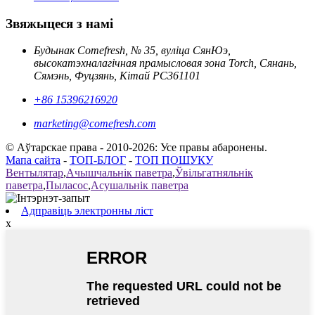
Звяжыцеся з намі
Будынак Comefresh, № 35, вуліца СянЮэ,
высокатэхналагічная прамысловая зона Torch, Сянань,
Сямэнь, Фуцзянь, Кітай PC361101
+86 15396216920
marketing@comefresh.com
© Аўтарскае права - 2010-2026: Усе правы абаронены.
Мапа сайта
-
ТОП-БЛОГ
-
ТОП ПОШУКУ
Вентылятар
,
Ачышчальнік паветра
,
Ўвільгатняльнік
паветра
,
Пыласос
,
Асушальнік паветра
Адправіць электронны ліст
x