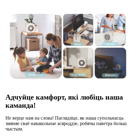
Адчуйце камфорт, які любіць наша
каманда!
Не верце нам на слова! Паглядзіце, як наша супольнасць
змяняе сваё навакольнае асяроддзе, робячы паветра больш
чыстым.