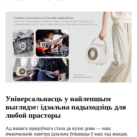
Універсальнасць у найлепшым
выглядзе: ідэальна падыходзіць для
любой прасторы
Ад вашага працоўнага стала да кухні дома — наш
ачышчальнік паветра ідэальна ўпішацца ў ваш лад жыцця.