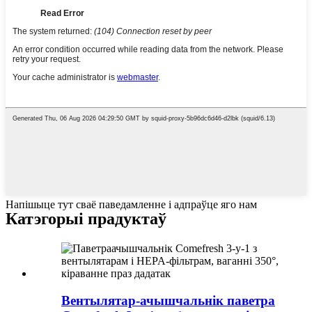
Напішыце тут сваё паведамленне і адпраўце яго нам
Катэгорыі прадуктаў
Вентылятар-ачышчальнік паветра