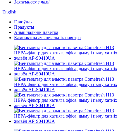
Звяжыцеся з намі
English
Галоўная
Прадукты
Ачышчальнік паветра
Кампактны ачышчальнік паветра