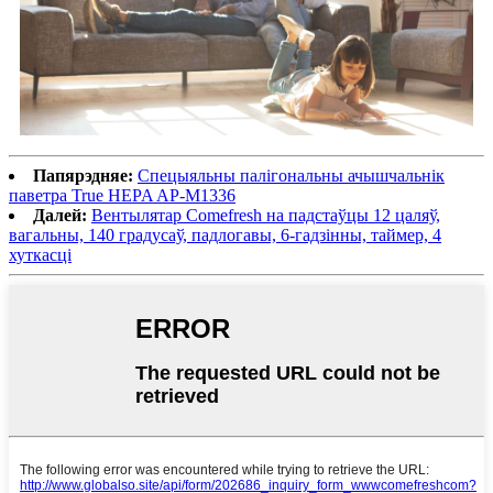
Папярэдняе:
Спецыяльны палігональны ачышчальнік
паветра True HEPA AP-M1336
Далей:
Вентылятар Comefresh на падстаўцы 12 цаляў,
вагальны, 140 градусаў, падлогавы, 6-гадзінны, таймер, 4
хуткасці