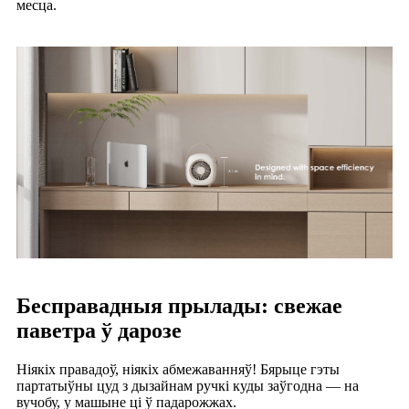
месца.
Бесправадныя прылады: свежае
паветра ў дарозе
Ніякіх правадоў, ніякіх абмежаванняў! Бярыце гэты
партатыўны цуд з дызайнам ручкі куды заўгодна — на
вучобу, у машыне ці ў падарожжах.