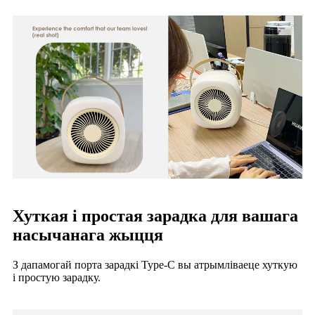
Хуткая і простая зарадка для вашага
насычанага жыцця
З дапамогай порта зарадкі Type-C вы атрымліваеце хуткую
і простую зарадку.