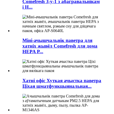
Comefresh 3-у-1 з абагравальнікам
і H...
Міні-ачышчальнік паветра для
хатніх жывёл Comefresh для дома
HEPA P...
Хатні офіс Хуткая ачыстка паветра
Ціхая шматфункцыянальная...