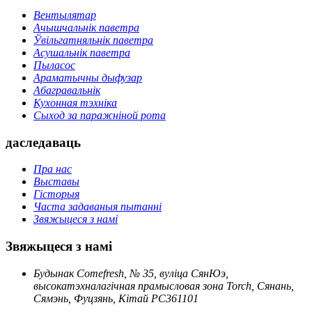
Вентылятар
Ачышчальнік паветра
Ўвільгатняльнік паветра
Асушальнік паветра
Пыласос
Араматычны дыфузар
Абагравальнік
Кухонная тэхніка
Сыход за паражніной рота
даследаваць
Пра нас
Выставы
Гісторыя
Часта задаваныя пытанні
Звяжыцеся з намі
Звяжыцеся з намі
Будынак Comefresh, № 35, вуліца СянЮэ,
высокатэхналагічная прамысловая зона Torch, Сянань,
Сямэнь, Фуцзянь, Кітай PC361101