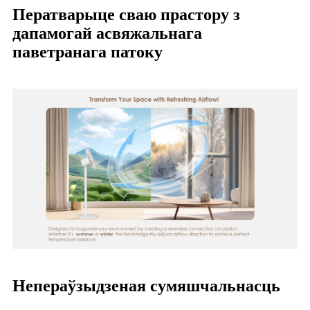
Ператварыце сваю прастору з
дапамогай асвяжальнага
паветранага патоку
Непераўзыдзеная сумяшчальнасць