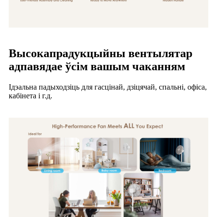
Высокапрадукцыйны вентылятар
адпавядае ўсім вашым чаканням
Ідэальна падыходзіць для гасцінай, дзіцячай, спальні, офіса,
кабінета і г.д.