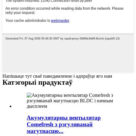
Напішыце тут сваё паведамленне і адпраўце яго нам
Катэгорыі прадуктаў
Акумулятарны вентылятар
Comefresh з рэгуляванай
магутнасцю...