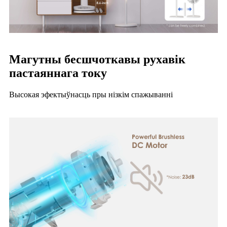
Магутны бесшчоткавы рухавік
пастаяннага току
Высокая эфектыўнасць пры нізкім спажыванні