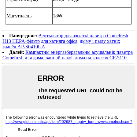
Магутнасць
18
W
Папярэдняе:
Вентылятар для ачысткі паветра Comefresh
H13 HEPA-фільтр для хатняга офіса, дыму і пылу хатніх
жывёл AP-S0410UA
Далей:
Кампактны энергазберагальны асушальнік паветра
Comefresh для дома, ваннай пакоі, дома на колесах CF-5110