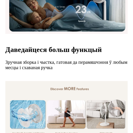
Даведайцеся больш функцый
Зручная зборка і чыстка, гатовая да перамяшчэння ў любым
месцы і схаваная ручка