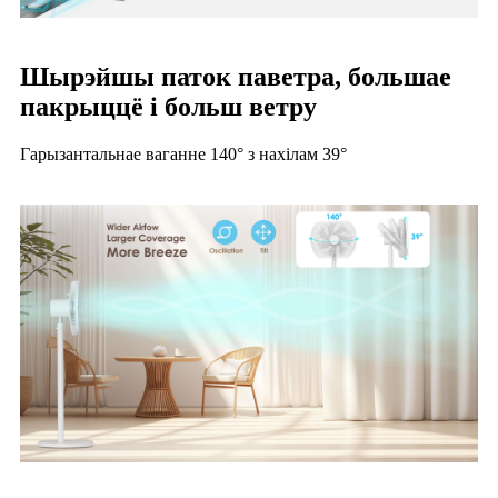
Шырэйшы паток паветра, большае
пакрыццё і больш ветру
Гарызантальнае ваганне 140° з нахілам 39°