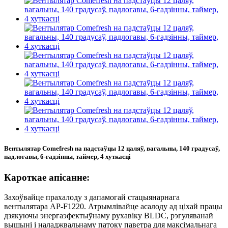
Вентылятар Comefresh на падстаўцы 12 цаляў, вагальны, 140 градусаў,
падлогавы, 6-гадзінны, таймер, 4 хуткасці
Кароткае апісанне:
Захоўвайце прахалоду з дапамогай стацыянарнага
вентылятара AP-F1220. Атрымлівайце асалоду ад ціхай працы
дзякуючы энергаэфектыўнаму рухавіку BLDC, рэгуляванай
вышыні і наладжвальнаму патоку паветра для максімальнага