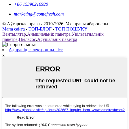
+86 15396216920
marketing@comefresh.com
© Аўтарскае права - 2010-2026: Усе правы абаронены.
Мапа сайта
-
ТОП-БЛОГ
-
ТОП ПОШУКУ
Вентылятар
,
Ачышчальнік паветра
,
Ўвільгатняльнік
паветра
,
Пыласос
,
Асушальнік паветра
Адправіць электронны ліст
x