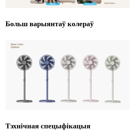
Больш варыянтаў колераў
Тэхнічная спецыфікацыя