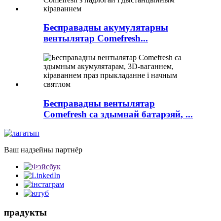
Бесправадны акумулятарны
вентылятар Comefresh...
Бесправадны вентылятар
Comefresh са здымнай батарэяй, ...
Ваш надзейны партнёр
прадукты