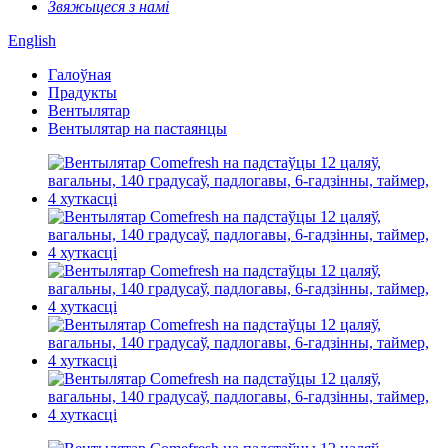
Звяжыцеся з намі
English
Галоўная
Прадукты
Вентылятар
Вентылятар на пастаянцы