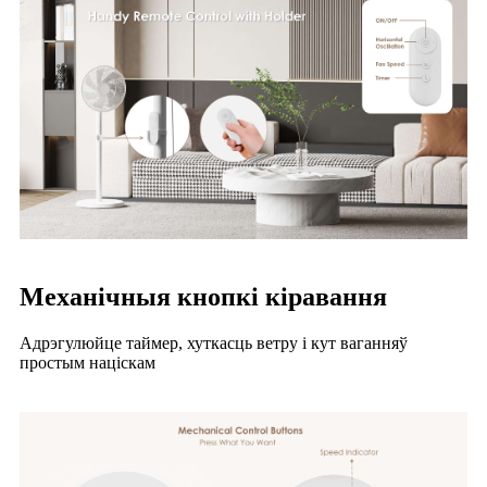
Механічныя кнопкі кіравання
Адрэгулюйце таймер, хуткасць ветру і кут ваганняў
простым націскам