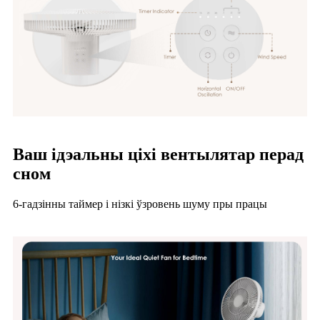
Ваш ідэальны ціхі вентылятар перад
сном
6-гадзінны таймер і нізкі ўзровень шуму пры працы