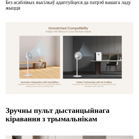
Без асаблівых высілкаў адаптуйцеся да патрэб вашага ладу
жыцця
Зручны пульт дыстанцыйнага
кіравання з трымальнікам