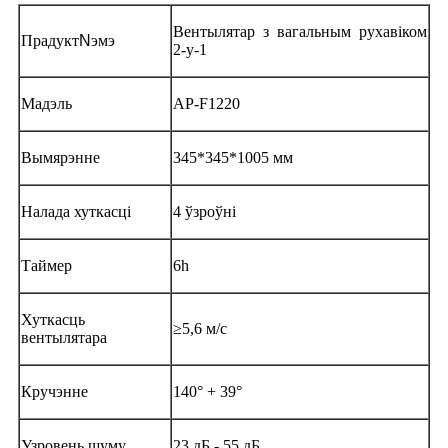
Вентылятар з вагальным рухавіком
Прадукт
N
эмэ
2-у-1
Мадэль
AP-F1220
Вымярэнне
345*345*1005 мм
Налада хуткасці
4 ўзроўні
Таймер
6h
Хуткасць
≥5,6 м/с
вентылятара
Кручэнне
140° + 39°
Узровень шуму
23 дБ - 55 дБ