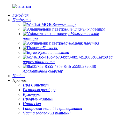
Галоўная
Прадукты
Вентылятар
Ачышчальнік паветра
Ўвільгатняльнік
паветра
Асушальнік паветра
Пыласос
Кухонная тэхніка
Сыход за
паражніной рота
Араматычны дыфузар
Навіны
Пра нас
Пра Comefresh
Гісторыя развіцця
Культуры
Профіль кампаніі
Наша сіла
Ганаровыя званні і сертыфікаты
Часта задаваныя пытанні