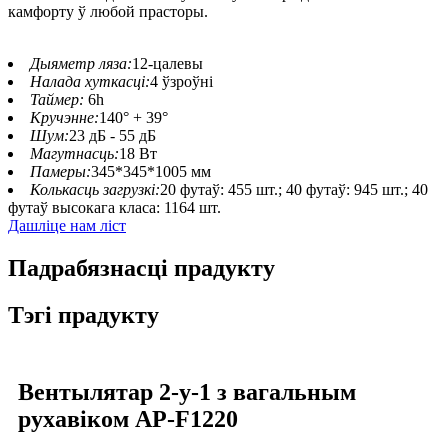
камфорту ў любой прасторы.
Дыяметр ляза:
12-цалевы
Налада хуткасці:
4 ўзроўні
Таймер:
6h
Кручэнне:
140° + 39°
Шум:
23 дБ - 55 дБ
Магутнасць:
18 Вт
Памеры:
345*345*1005 мм
Колькасць загрузкі:
20 футаў: 455 шт.; 40 футаў: 945 шт.; 40
футаў высокага класа: 1164 шт.
Дашліце нам ліст
Падрабязнасці прадукту
Тэгі прадукту
Вентылятар 2-у-1 з вагальным
рухавіком AP-F1220