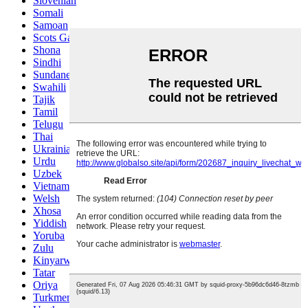
Slovenian
Somali
Samoan
Scots Gaelic
Shona
Sindhi
Sundanese
Swahili
Tajik
Tamil
Telugu
Thai
Ukrainian
Urdu
Uzbek
Vietnamese
Welsh
Xhosa
Yiddish
Yoruba
Zulu
Kinyarwanda
Tatar
Oriya
Turkmen