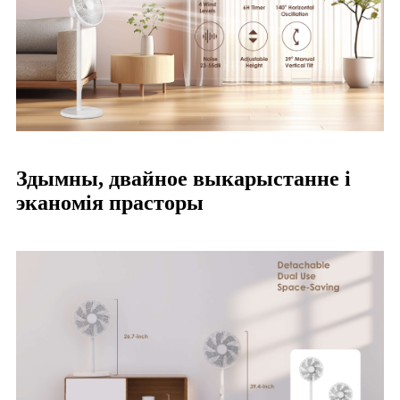
Здымны, двайное выкарыстанне і
эканомія прасторы