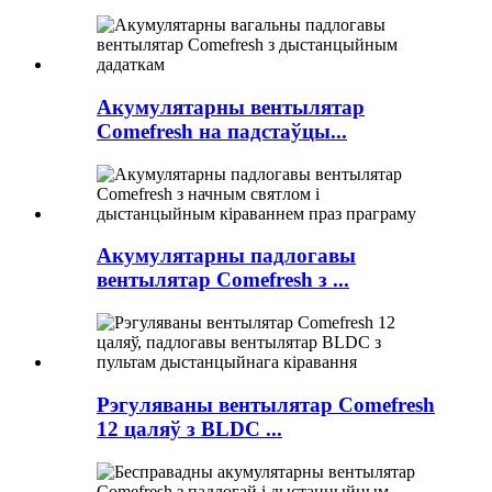
Акумулятарны вентылятар
Comefresh на падстаўцы...
Акумулятарны падлогавы
вентылятар Comefresh з ...
Рэгуляваны вентылятар Comefresh
12 цаляў з BLDC ...